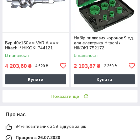
Набір пилкових коронок 9 од.
Бур 40х150мм VARIA ⭐️⭐️⭐️
для електрика Hitachi /
Hitachi / HiKOKI 744121
HiKOKI 752172
В наявності
В наявності
4 203,60
2 193,87
₴
₴
4 520 ₴
2 359 ₴
Купити
Купити
Показати ще
Про нас
94% позитивних з 39 відгуків за рік
Працює з 26.07.2020