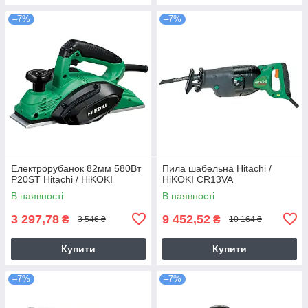
–7%
–7%
Електрорубанок 82мм 580Вт
Пила шабельна Hitachi /
P20ST Hitachi / HiKOKI
HiKOKI CR13VA
В наявності
В наявності
3 297,78
9 452,52
₴
₴
3 546 ₴
10 164 ₴
Купити
Купити
–7%
–7%