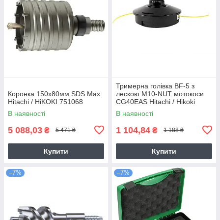
Тримерна голівка BF-5 з
Коронка 150х80мм SDS Max
лескою M10-NUT мотокоси
Hitachi / HiKOKI 751068
CG40EAS Hitachi / Hikoki
6695784
В наявності
В наявності
5 088,03
1 104,84
₴
₴
5 471 ₴
1 188 ₴
Купити
Купити
–7%
–7%