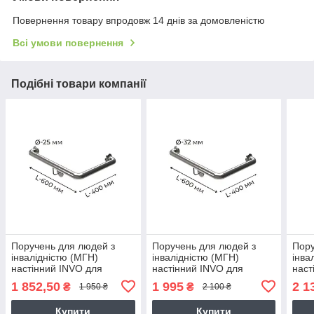
Повернення товару впродовж 14 днів за домовленістю
Всі умови повернення
Подібні товари компанії
Поручень для людей з
Поручень для людей з
Пору
інвалідністю (МГН)
інвалідністю (МГН)
інва
настінний INVO для
настінний INVO для
наст
зовнішнього кута правий
зовнішнього кута правий
зовн
1 852,50
1 995
2 1
₴
₴
1 950 ₴
2 100 ₴
та лівий, розмір 600х400
та лівий, розмір 600х400
та л
мм, D труби - 25 мм
мм, D труби - 32 мм
мм, 
Купити
Купити