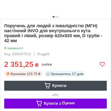
Поручень для людей з інвалідністю (МГН)
настінний INVO для внутрішнього кута
правий і лівий, розмір 620х920 мм, D труби -
42 мм
В наявності
Код: DD0007512
Роздріб
2 351,25
₴
2 475 ₴
Економія
123.75 ₴
Залишилось
17 днів
Купити
або
Купити з