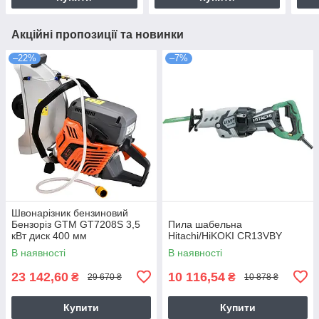
Акційні пропозиції та новинки
–22%
–7%
Швонарізник бензиновий
Бензоріз GTM GT7208S 3,5
Пила шабельна
кВт диск 400 мм
Hitachi/HiKOKI CR13VBY
В наявності
В наявності
23 142,60
10 116,54
₴
₴
29 670 ₴
10 878 ₴
Купити
Купити