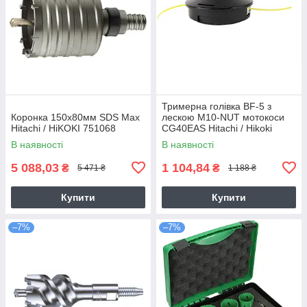
Тримерна голівка BF-5 з
Коронка 150х80мм SDS Max
лескою M10-NUT мотокоси
Hitachi / HiKOKI 751068
CG40EAS Hitachi / Hikoki
6695784
В наявності
В наявності
5 088,03
1 104,84
₴
₴
5 471 ₴
1 188 ₴
Купити
Купити
–7%
–7%