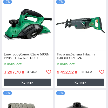
–7%
–7%
Електрорубанок 82мм 580Вт
Пила шабельна Hitachi /
P20ST Hitachi / HiKOKI
HiKOKI CR13VA
В наявності
В наявності
3 297,78
9 452,52
₴
₴
3 546 ₴
10 164 ₴
Купити
Купити
–7%
–7%