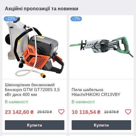
Акційні пропозиції та новинки
–22%
–7%
Швонарізник бензиновий
Бензоріз GTM GT7208S 3,5
Пила шабельна
кВт диск 400 мм
Hitachi/HiKOKI CR13VBY
В наявності
В наявності
23 142,60
10 116,54
₴
₴
29 670 ₴
10 878 ₴
Купити
Купити