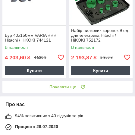
Набір пилкових коронок 9 од.
Бур 40х150мм VARIA ⭐️⭐️⭐️
для електрика Hitachi /
Hitachi / HiKOKI 744121
HiKOKI 752172
В наявності
В наявності
4 203,60
2 193,87
₴
₴
4 520 ₴
2 359 ₴
Купити
Купити
Показати ще
Про нас
94% позитивних з 40 відгуків за рік
Працює з 26.07.2020