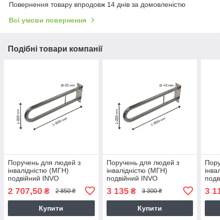
Повернення товару впродовж 14 днів за домовленістю
Всі умови повернення
Подібні товари компанії
Поручень для людей з
Поручень для людей з
Пору
інвалідністю (МГН)
інвалідністю (МГН)
інва
подвійний INVO
подвійний INVO
подв
стаціонарний, розмір
стаціонарний, розмір
з кр
2 707,50
3 135
3 1
₴
₴
2 850 ₴
3 300 ₴
800х220 мм, D труби - 32
800х220 мм, D труби - 42
розм
мм
мм
труб
Купити
Купити