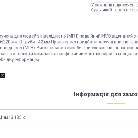
У компанії підключені 
будь-який товар не по
учень для людей з інвалідністю (МГН) подвійний INVO відкидний з 
0х220 мм, D труби - 42 мм Пропонуємо придбати поручні власного в
нвалідністю (МГН). Виготовляємо вироби з високоякісної нержавіючо
 наші спеціалісти виконають професійний монтаж виробів спеціаль
обхідну інформацію.
Інформація для зам
Ціна:
3 135 ₴