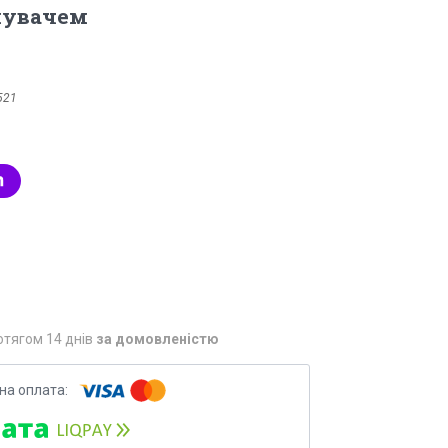
мувачем
521
отягом 14 днів
за домовленістю