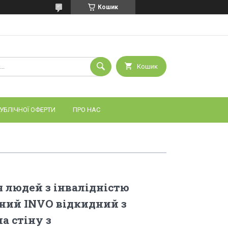
Кошик
Кошик
УБЛІЧНОЇ ОФЕРТИ
ПРО НАС
 людей з інвалідністю
ний INVO відкидний з
а стіну з