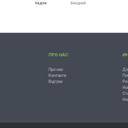
Неділя
Вихідний
ПРО НАС
И
Про нас
До
Контакти
По
Відгуки
Ро
Но
Ст
Но