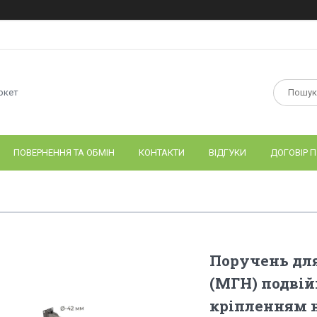
ркет
ПОВЕРНЕННЯ ТА ОБМІН
КОНТАКТИ
ВІДГУКИ
ДОГОВІР П
Поручень для
(МГН) подвій
кріпленням н