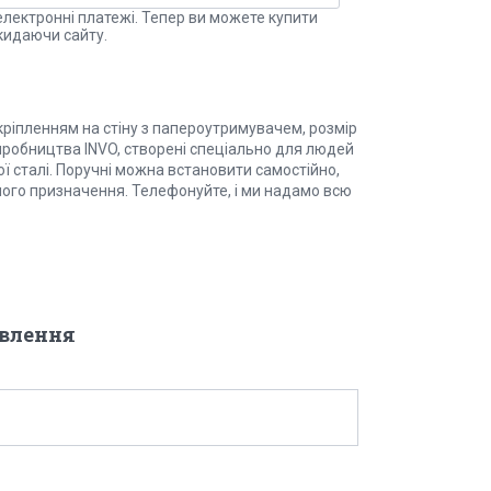
електронні платежі. Тепер ви можете купити
кидаючи сайту.
кріпленням на стіну з папероутримувачем, розмір
иробництва INVO, створені спеціально для людей
ї сталі. Поручні можна встановити самостійно,
ного призначення. Телефонуйте, і ми надамо всю
овлення