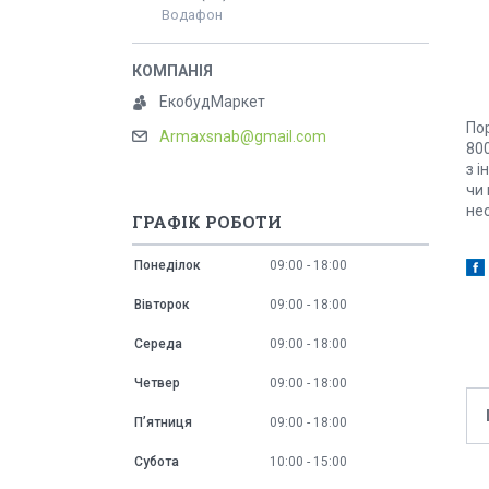
Водафон
ЕкобудМаркет
Пор
Armaxsnab@gmail.com
80
з і
чи
не
ГРАФІК РОБОТИ
Понеділок
09:00
18:00
Вівторок
09:00
18:00
Середа
09:00
18:00
Четвер
09:00
18:00
Пʼятниця
09:00
18:00
Субота
10:00
15:00