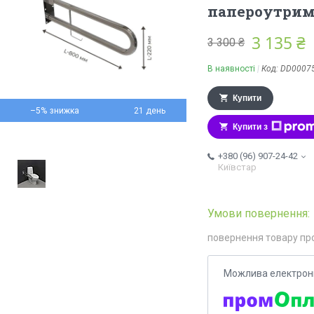
папероутри
3 135 ₴
3 300 ₴
В наявності
Код:
DD0007
Купити
–5%
21 день
Купити з
+380 (96) 907-24-42
Київстар
повернення товару пр