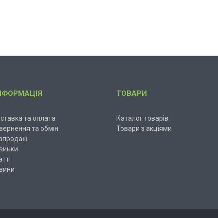
НФОРМАЦІЯ
ТОВАРИ
ставка та оплата
Каталог товарів
вернення та обмін
Товари з акціями
зпродаж
винки
атті
вини