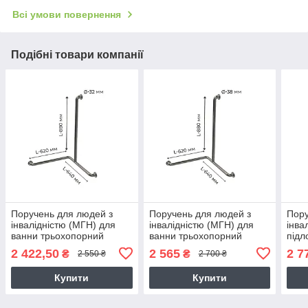
Всі умови повернення
Подібні товари компанії
Поручень для людей з
Поручень для людей з
Пору
інвалідністю (МГН) для
інвалідністю (МГН) для
інва
ванни трьохопорний
ванни трьохопорний
підл
INVO, лівий та правий
INVO, лівий та правий
поді
2 422,50
2 565
2 7
₴
₴
2 550 ₴
2 700 ₴
стін
Купити
Купити