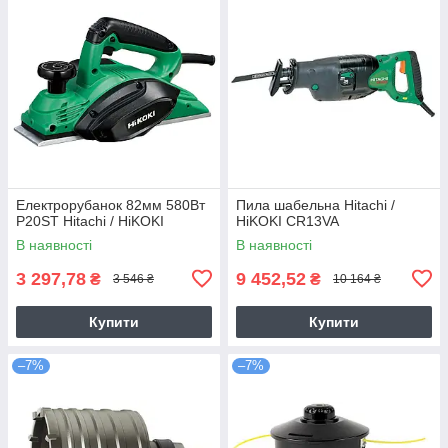
Електрорубанок 82мм 580Вт
Пила шабельна Hitachi /
P20ST Hitachi / HiKOKI
HiKOKI CR13VA
В наявності
В наявності
3 297,78
9 452,52
₴
₴
3 546 ₴
10 164 ₴
Купити
Купити
–7%
–7%