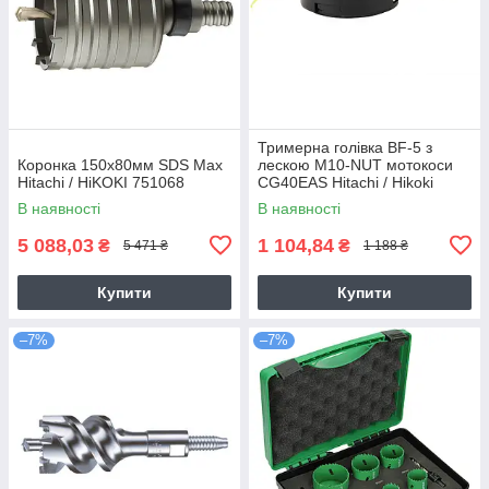
Тримерна голівка BF-5 з
Коронка 150х80мм SDS Max
лескою M10-NUT мотокоси
Hitachi / HiKOKI 751068
CG40EAS Hitachi / Hikoki
6695784
В наявності
В наявності
5 088,03
1 104,84
₴
₴
5 471 ₴
1 188 ₴
Купити
Купити
–7%
–7%