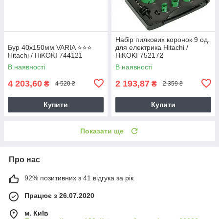
Набір пилкових коронок 9 од.
Бур 40х150мм VARIA ⭐️⭐️⭐️
для електрика Hitachi /
Hitachi / HiKOKI 744121
HiKOKI 752172
В наявності
В наявності
4 203,60
2 193,87
₴
₴
4 520 ₴
2 359 ₴
Купити
Купити
Показати ще
Про нас
92% позитивних з 41 відгука за рік
Працює з 26.07.2020
м. Київ