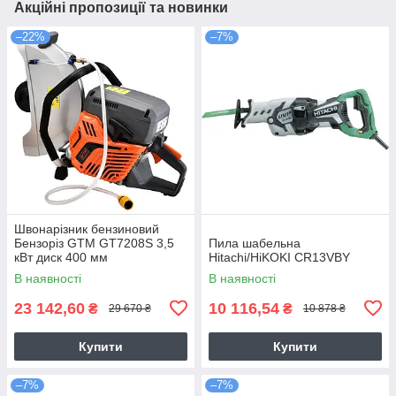
Акційні пропозиції та новинки
–22%
–7%
Швонарізник бензиновий
Бензоріз GTM GT7208S 3,5
Пила шабельна
кВт диск 400 мм
Hitachi/HiKOKI CR13VBY
В наявності
В наявності
23 142,60
10 116,54
₴
₴
29 670 ₴
10 878 ₴
Купити
Купити
–7%
–7%