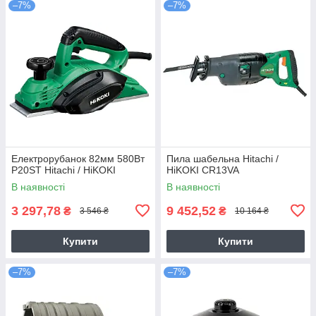
–7%
–7%
Електрорубанок 82мм 580Вт
Пила шабельна Hitachi /
P20ST Hitachi / HiKOKI
HiKOKI CR13VA
В наявності
В наявності
3 297,78
9 452,52
₴
₴
3 546 ₴
10 164 ₴
Купити
Купити
–7%
–7%