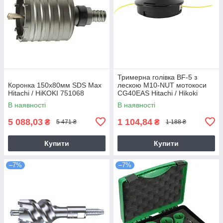
Тримерна голівка BF-5 з
Коронка 150х80мм SDS Max
лескою M10-NUT мотокоси
Hitachi / HiKOKI 751068
CG40EAS Hitachi / Hikoki
6695784
В наявності
В наявності
5 088,03
1 104,84
₴
₴
5 471 ₴
1 188 ₴
Купити
Купити
–7%
–7%