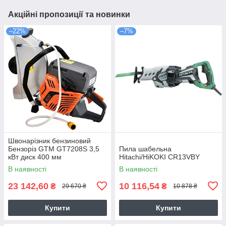
Акційні пропозиції та новинки
–22%
–7%
Швонарізник бензиновий
Бензоріз GTM GT7208S 3,5
Пила шабельна
кВт диск 400 мм
Hitachi/HiKOKI CR13VBY
В наявності
В наявності
23 142,60
10 116,54
₴
₴
29 670 ₴
10 878 ₴
Купити
Купити