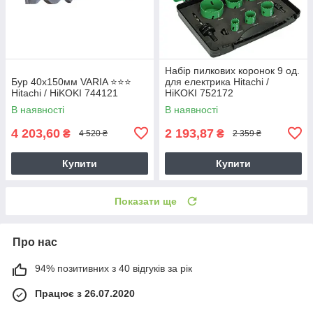
Набір пилкових коронок 9 од.
Бур 40х150мм VARIA ⭐️⭐️⭐️
для електрика Hitachi /
Hitachi / HiKOKI 744121
HiKOKI 752172
В наявності
В наявності
4 203,60
2 193,87
₴
₴
4 520 ₴
2 359 ₴
Купити
Купити
Показати ще
Про нас
94% позитивних з 40 відгуків за рік
Працює з 26.07.2020