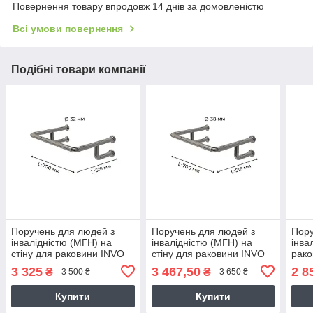
Повернення товару впродовж 14 днів за домовленістю
Всі умови повернення
Подібні товари компанії
Поручень для людей з
Поручень для людей з
Пору
інвалідністю (МГН) на
інвалідністю (МГН) на
інва
стіну для раковини INVO
стіну для раковини INVO
рако
верхній із нержавіючої
верхній із нержавіючої
наст
3 325
3 467,50
2 8
₴
₴
3 500 ₴
3 650 ₴
сталі
сталі
нерж
Купити
Купити