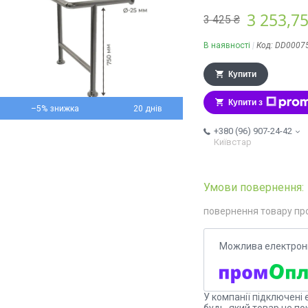
3 253,75
3 425 ₴
В наявності
Код:
DD0007
Купити
Купити з
–5%
20 днів
+380 (96) 907-24-42
Київстар
повернення товару пр
У компанії підключені 