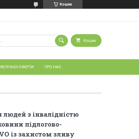
Кошик
Кошик
УБЛІЧНОЇ ОФЕРТИ
ПРО НАС
 людей з інвалідністю
ковини підлогово-
VO із захистом зливу