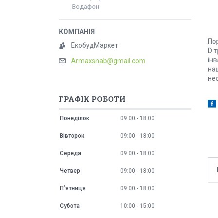
Водафон
Пор
ЕкобудМаркет
D 
інв
Armaxsnab@gmail.com
на
не
ГРАФІК РОБОТИ
Понеділок
09:00
18:00
Вівторок
09:00
18:00
Середа
09:00
18:00
Четвер
09:00
18:00
Пʼятниця
09:00
18:00
Субота
10:00
15:00