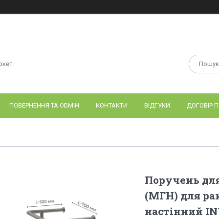
ркет
ПОВЕРНЕННЯ ТА ОБМІН
КОНТАКТИ
ВІДГУКИ
ДОГОВІР П
Поручень для
(МГН) для ра
настінний IN