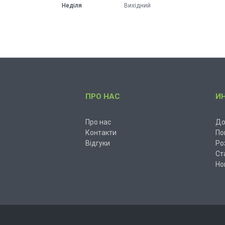
Неділя
Вихідний
ПРО НАС
И
Про нас
До
Контакти
По
Відгуки
Ро
Ст
Но