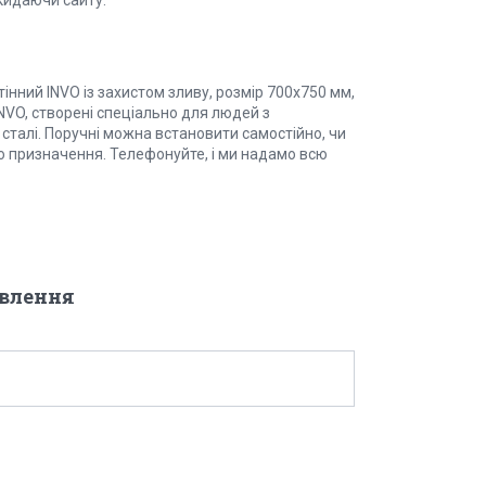
кидаючи сайту.
інний INVO із захистом зливу, розмір 700х750 мм,
NVO, створені спеціально для людей з
 сталі. Поручні можна встановити самостійно, чи
о призначення. Телефонуйте, і ми надамо всю
овлення