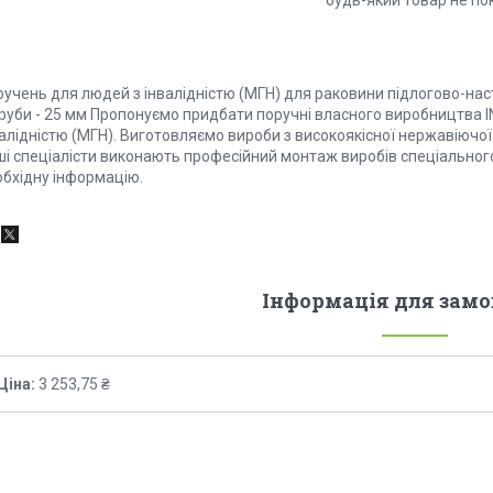
будь-який товар не по
учень для людей з інвалідністю (МГН) для раковини підлогово-наст
труби - 25 мм Пропонуємо придбати поручні власного виробництва I
алідністю (МГН). Виготовляємо вироби з високоякісної нержавіючої
ші спеціалісти виконають професійний монтаж виробів спеціальног
обхідну інформацію.
Інформація для зам
Ціна:
3 253,75 ₴