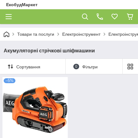
ЕкобудМаркет
Товари та послуги
Електроінструмент
Електроінстру
Акумуляторні стрічкові шліфмашини
Сортування
0
Фільтри
–5%