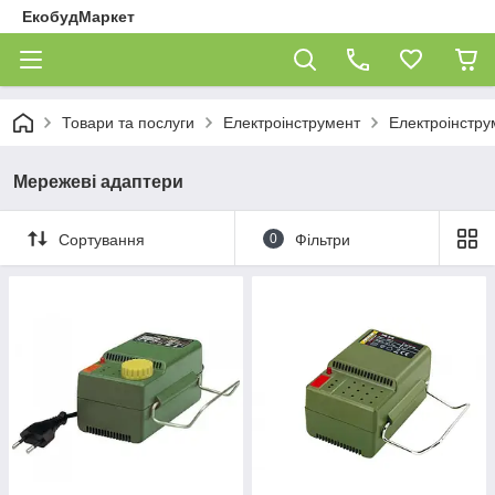
ЕкобудМаркет
Товари та послуги
Електроінструмент
Електроінстр
Мережеві адаптери
Сортування
0
Фільтри