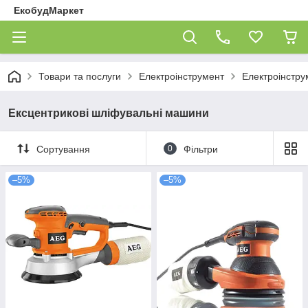
ЕкобудМаркет
Товари та послуги
Електроінструмент
Електроінстр
Ексцентрикові шліфувальні машини
Сортування
0
Фільтри
–5%
–5%