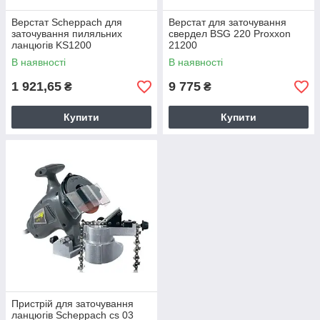
Верстат Scheppach для
Верстат для заточування
заточування пиляльних
свердел BSG 220 Proxxon
ланцюгів KS1200
21200
(5903602901)
В наявності
В наявності
1 921,65
9 775
₴
₴
Купити
Купити
Пристрій для заточування
ланцюгів Scheppach cs 03