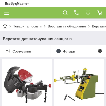
ЕкобудМаркет
Товари та послуги
Верстати та обладнання
Верстати
Верстати для заточування ланцюгів
Сортування
0
Фільтри