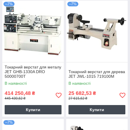
–7%
–7%
Токарний верстат для металу
JET GHB-1330A DRO
Токарний верстат для дерева
50000700T
JET JWL-1015 719100M
В наявності
В наявності
414 250,48
25 682,53
₴
₴
445 430,62 ₴
27 615,62 ₴
Купити
Купити
–7%