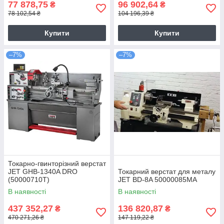
77 878,75
96 902,64
₴
₴
78 102,54 ₴
104 196,39 ₴
Купити
Купити
–7%
–7%
Токарно-гвинторізний верстат
JET GHB-1340A DRO
Токарний верстат для металу
(50000710T)
JET BD-8A 50000085MA
В наявності
В наявності
437 352,27
136 820,87
₴
₴
470 271,26 ₴
147 119,22 ₴