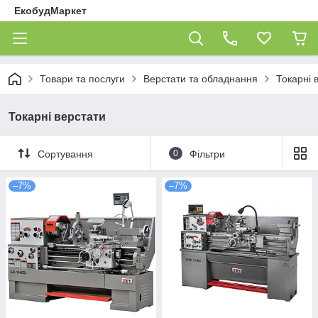
ЕкобудМаркет
Товари та послуги
Верстати та обладнання
Токарні 
Токарні верстати
Сортування
0
Фільтри
–7%
–7%