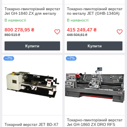
Токарно-гвинторізний верстат
Токарно-гвинторізний верстат
Jet GH-1840 ZX для металу
по металу JET (GHB-1340A)
В наявності
В наявності
800 278,95
415 249,47
₴
₴
860 515 ₴
446 504,81 ₴
Купити
Купити
–7%
–7%
Токарно-гвинторізний верстат
Токарний верстат JET BD-X7
Jet GH-1860 ZX DRO RFS