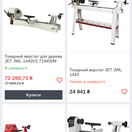
Токарний верстат для дерева
JET JWL-1440VS 719400М
В наявності
Токарний верстат JET JWL-
1443
72 260,73
₴
Немає в наявності
77 699,71 ₴
24 941
₴
Купити