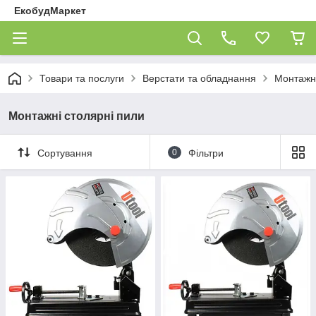
ЕкобудМаркет
Товари та послуги
Верстати та обладнання
Монтажні
Монтажні столярні пили
Сортування
0
Фільтри