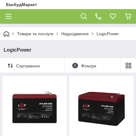
ЕкобудМаркет
Товари та послуги
Надходження
LogicPower
LogicPower
Сортування
0
Фільтри