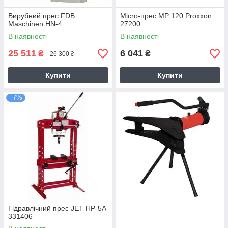
Вирубний прес FDB
Micro-прес MP 120 Proxxon
Maschinen HN-4
27200
В наявності
В наявності
25 511
6 041
₴
₴
26 300 ₴
Купити
Купити
–7%
Гідравлічний прес JET HP-5A
331406