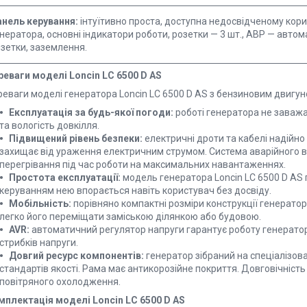
анель керування:
інтуїтивно проста, доступна недосвідченому корис
нератора, основні індикатори роботи, розетки — 3 шт., АВР — авто
зетки, заземлення.
реваги моделі Loncin LC 6500 D AS
реваги моделі генератора Loncin LC 6500 D AS з бензиновим двигун
Експлуатація за будь-якої погоди:
роботі генератора не заважа
та вологість довкілля.
Підвищений рівень безпеки:
електричні дроти та кабелі надійно
захищає від ураження електричним струмом. Система аварійного 
перегрівання під час роботи на максимальних навантаженнях.
Простота експлуатації:
модель генератора Loncin LC 6500 D AS 
керуванням нею впорається навіть користувач без досвіду.
Мобільність:
порівняно компактні розміри конструкції генерато
легко його переміщати заміською ділянкою або будовою.
AVR:
автоматичний регулятор напруги гарантує роботу генератор
стрибків напруги.
Довгий ресурс компонентів:
генератор зібраний на спеціалізов
стандартів якості. Рама має антикорозійне покриття. Довговічніст
повітряного охолодження.
мплектація моделі Loncin LC 6500 D AS