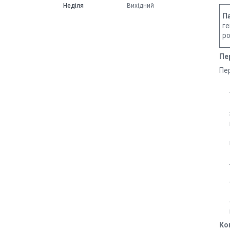
Неділя
Вихідний
П
ге
ро
Пе
Пе
Ко