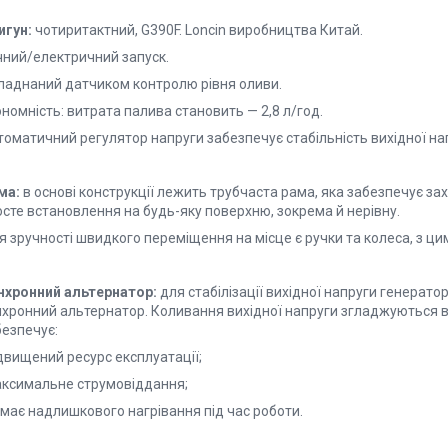
игун:
чотиритактний, G390F. Loncin виробництва Китай.
чний/електричний запуск.
ладнаний датчиком контролю рівня оливи.
номність: витрата палива становить — 2,8 л/год.
томатичний регулятор напруги забезпечує стабільність вихідної н
ма:
в основі конструкції лежить трубчаста рама, яка забезпечує за
осте встановлення на будь-яку поверхню, зокрема й нерівну.
я зручності швидкого переміщення на місце є ручки та колеса, з ц
нхронний альтернатор:
для стабілізації вихідної напруги генерато
нхронний альтернатор. Коливання вихідної напруги згладжуються 
безпечує:
двищений ресурс експлуатації;
аксимальне струмовіддання;
емає надлишкового нагрівання під час роботи.