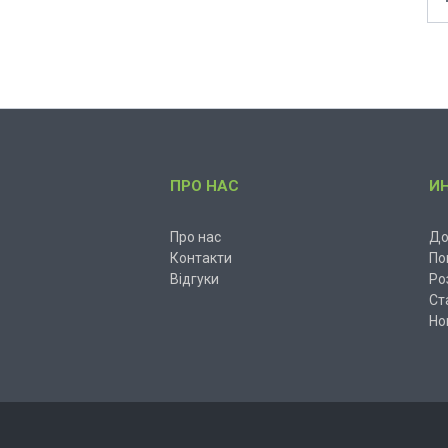
ПРО НАС
И
Про нас
До
Контакти
По
Відгуки
Ро
Ст
Но