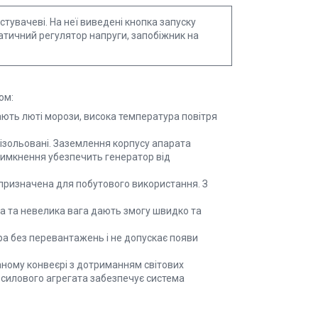
тувачеві. На неї виведені кнопка запуску
матичний регулятор напруги, запобіжник на
ом:
ють люті морози, висока температура повітря
 ізольовані. Заземлення корпусу апарата
вимкнення убезпечить генератор від
призначена для побутового використання. З
ра та невелика вага дають змогу швидко та
а без перевантажень і не допускає появи
аному конвеєрі з дотриманням світових
ь силового агрегата забезпечує система