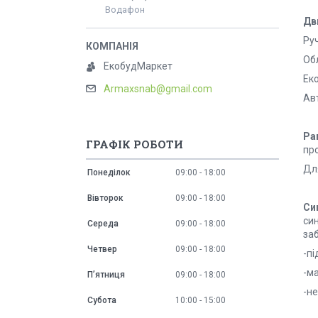
Водафон
Дв
Ру
Об
ЕкобудМаркет
Еко
Armaxsnab@gmail.com
Ав
Ра
ГРАФІК РОБОТИ
пр
Дл
Понеділок
09:00
18:00
Вівторок
09:00
18:00
Си
си
Середа
09:00
18:00
за
Четвер
09:00
18:00
-пі
-м
Пʼятниця
09:00
18:00
-н
Субота
10:00
15:00