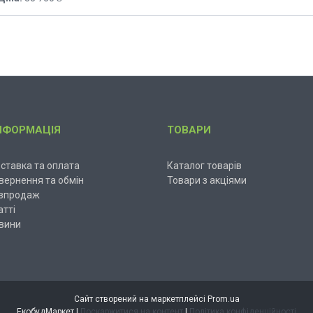
НФОРМАЦІЯ
ТОВАРИ
ставка та оплата
Каталог товарів
вернення та обмін
Товари з акціями
зпродаж
атті
вини
Сайт створений на маркетплейсі
Prom.ua
ЕкобудМаркет |
Поскаржитися на контент
|
Політика конфіденційності