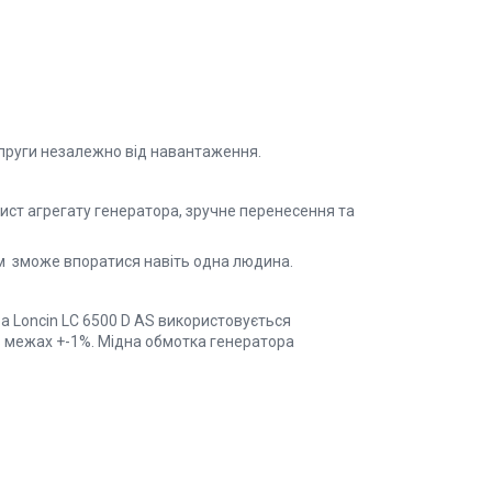
апруги незалежно від навантаження.
хист агрегату генератора, зручне перенесення та
им зможе впоратися навіть одна людина.
ра Loncin LC 6500 D AS використовується
в межах +-1%. Мідна обмотка генератора