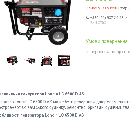
Немає в наявності
Код:
1
+380 (96) 907-24-42
Київстар
повернення товару пр
изначення генератора Loncin LC 6500 D AS
нератор Loncin LC 6500 D AS може бути резервним джерелом елект
ектроенергією заміського будинку, ремонтної бригади, будівництва
обливості генератора Loncin LC 6500 D AS