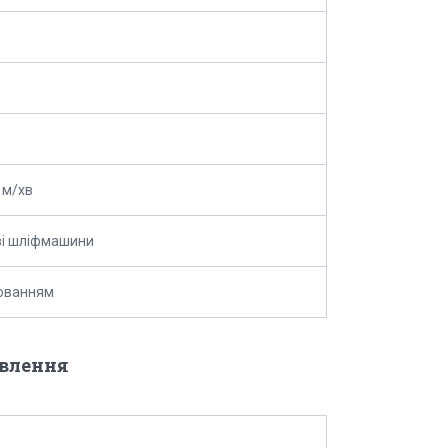
 м/хв
ві шліфмашини
юванням
овлення