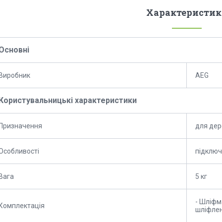
Характеристик
Основні
Виробник
AEG
Користувальницькі характеристики
Призначення
для дер
Особливості
підключ
Вага
5 кг
- Шліфм
Комплектація
шліфлен