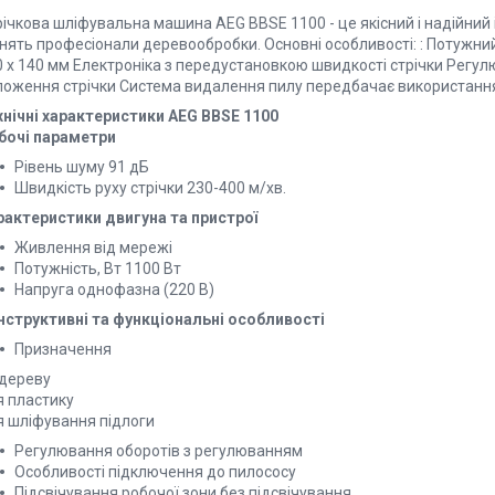
ічкова шліфувальна машина AEG BBSE 1100 - це якісний і надійний 
інять професіонали деревообробки. Основні особливості: : Потужн
0 х 140 мм Електроніка з передустановкою швидкості стрічки Регу
ложення стрічки Система видалення пилу передбачає використанн
хнічні характеристики AEG BBSE 1100
бочі параметри
Рівень шуму 91 дБ
Швидкість руху стрічки 230-400 м/хв.
рактеристики двигуна та пристрої
Живлення від мережі
Потужність, Вт 1100 Вт
Напруга однофазна (220 В)
нструктивні та функціональні особливості
Призначення
 дереву
я пластику
я шліфування підлоги
Регулювання оборотів з регулюванням
Особливості підключення до пилососу
Підсвічування робочої зони без підсвічування