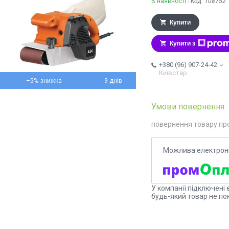
В наявності
Код:
108752
Купити
Купити з
+380 (96) 907-24-42
Київстар
–5%
9 днів
повернення товару пр
У компанії підключені 
будь-який товар не по