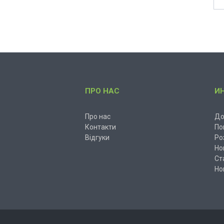
ПРО НАС
И
Про нас
До
Контакти
По
Відгуки
Ро
Но
Ст
Но