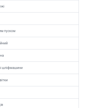
ежі
им пуском
ійний
ина
ві шліфмашини
вітки
ів