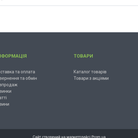
НФОРМАЦІЯ
ТОВАРИ
ставка та оплата
Каталог товарів
вернення та обмін
Товари з акціями
зпродаж
винки
атті
вини
Сайт створений на маркетплейсі
Prom.ua