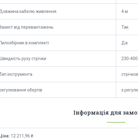
Довжина кабелю живлення
4 м
Захист від перевантажень
Так
Пилозбірник в комплекті
Да
Швидкість руху стрічки
230-400
Тип інструмента
стрічко
регулювання обертів
з регул
Інформація для зам
Ціна:
12 211,96 ₴