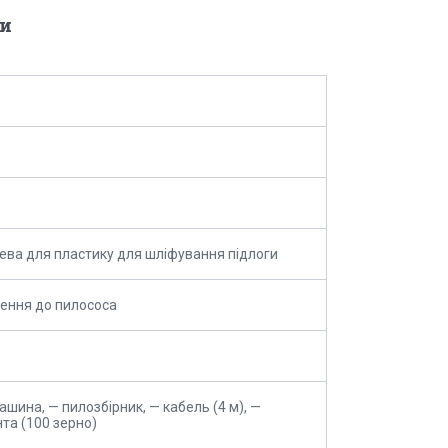
и
ева для пластику для шліфування підлоги
ення до пилососа
ашина, — пилозбірник, — кабель (4 м), —
та (100 зерно)