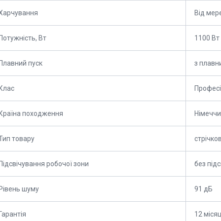
Харчування
Від мер
Потужність, Вт
1100 Вт
Плавний пуск
з плавн
Клас
Профес
Країна походження
Німечч
Тип товару
стрічко
Підсвічування робочої зони
без підс
Рівень шуму
91 дБ
Гарантія
12 місяц