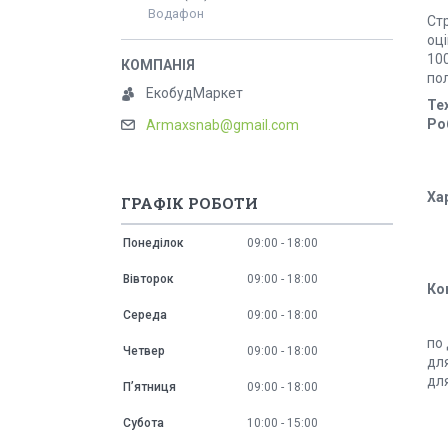
Водафон
Стр
оц
10
по
ЕкобудМаркет
Те
Ро
Armaxsnab@gmail.com
Ха
ГРАФІК РОБОТИ
Понеділок
09:00
18:00
Вівторок
09:00
18:00
Ко
Середа
09:00
18:00
по
Четвер
09:00
18:00
дл
дл
Пʼятниця
09:00
18:00
Субота
10:00
15:00