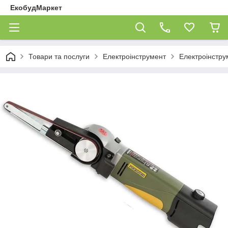
ЕкобудМаркет
Товари та послуги
Електроінструмент
Електроінстру