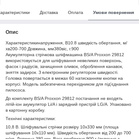
арактеристики
Доставка
Оплата
Умови повернення
Опис
Характеристикинапруження, В10.8 швидкість обертання, м/
хв200-700 Довжина, мм380віс, г.900
Акумуляторна стрічкова шліфмашина BS/A Proxxon 29812
використовується для шліфування невеликих поверхонь,
фасок і радіусів, зачищення оливок, оброблення канавок,
зняття задирок. З електронним регулятором швидкості.
Головка повертається в межах 60 натисканням кнопки на
корпусі. Модель забезпечена перехідником для під'єднання
пилососа.
До комплекту BS/A Proxxon 29812 постачання не входять
літій-іон акумулятор Li/A і зарядний пристрій LG/A. Упаковано
в картонну коробку.
Технічні характеристики:
10,8 В. Шліфувальні стрічки розміру 10х330 мм (площа
шліфування 10х110 мм). Швидкість обертання від 200 до 700
м/хв. Довжина 380 мм. Вага приблизно 900 г (включно з