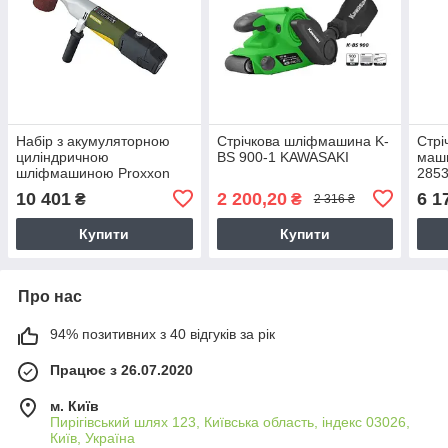
Набір з акумуляторною
Стрічкова шліфмашина K-
Стрі
циліндричною
BS 900-1 KAWASAKI
маши
шліфмашиною Proxxon
285
WAS/A 29825
10 401
2 200,20
6 1
₴
₴
2 316 ₴
Купити
Купити
Про нас
94% позитивних з 40 відгуків за рік
Працює з 26.07.2020
м. Київ
Пирігівський шлях 123, Київська область, індекс 03026,
Київ, Україна