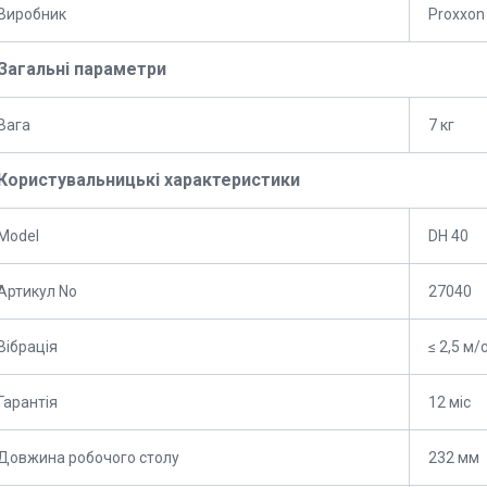
Виробник
Proxxon
Загальні параметри
Вага
7 кг
Користувальницькі характеристики
Model
DH 40
Артикул No
27040
Вібрація
≤ 2,5 м/
Гарантія
12 міс
Довжина робочого столу
232 мм