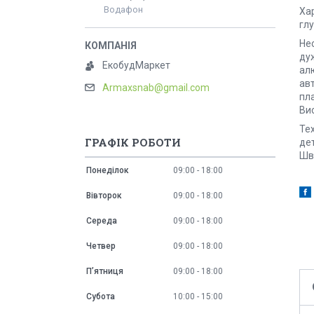
Водафон
Ха
гл
Нес
дуж
ЕкобудМаркет
алю
ав
Armaxsnab@gmail.com
пл
Ви
Те
ГРАФІК РОБОТИ
дет
Шви
Понеділок
09:00
18:00
Вівторок
09:00
18:00
Середа
09:00
18:00
Четвер
09:00
18:00
Пʼятниця
09:00
18:00
Субота
10:00
15:00