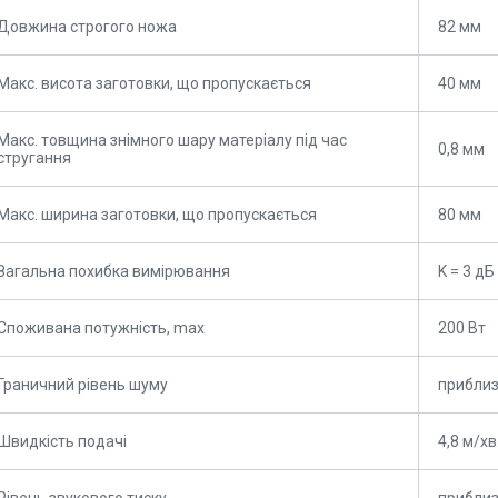
Довжина строгого ножа
82 мм
Макс. висота заготовки, що пропускається
40 мм
Макс. товщина знімного шару матеріалу під час
0,8 мм
стругання
Макс. ширина заготовки, що пропускається
80 мм
Загальна похибка вимірювання
K = 3 дБ
Споживана потужність, max
200 Вт
Граничний рівень шуму
приблиз
Швидкість подачі
4,8 м/хв
Рівень звукового тиску
приблиз