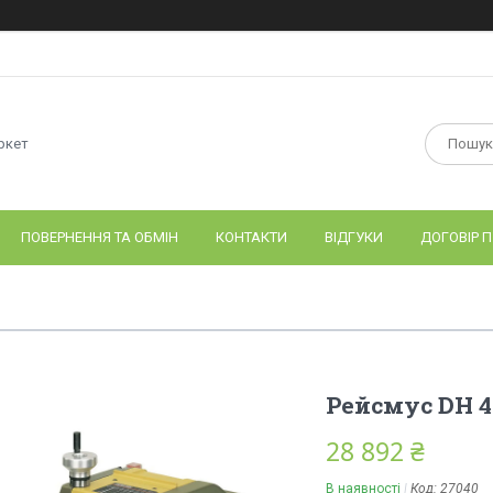
ркет
ПОВЕРНЕННЯ ТА ОБМІН
КОНТАКТИ
ВІДГУКИ
ДОГОВІР П
Рейсмус DН 4
28 892 ₴
В наявності
Код:
27040