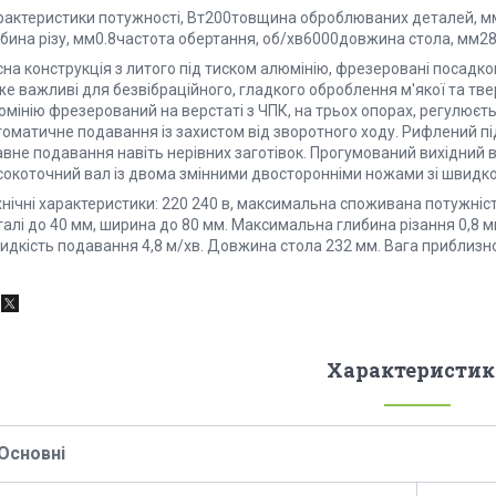
рактеристики потужності, Вт200товщина оброблюваних деталей, 
убина різу, мм0.8частота обертання, об/хв6000довжина стола, мм28
на конструкція з литого під тиском алюмінію, фрезеровані посадкові
е важливі для безвібраційного, гладкого оброблення м'якої та твер
мінію фрезерований на верстаті з ЧПК, на трьох опорах, регулюєть
томатичне подавання із захистом від зворотного ходу. Рифлений п
авне подавання навіть нерівних заготівок. Прогумований вихідний
сокоточний вал із двома змінними двосторонніми ножами зі швидкор
хнічні характеристики: 220 240 в, максимальна споживана потужніс
алі до 40 мм, ширина до 80 мм. Максимальна глибина різання 0,8 м
дкість подавання 4,8 м/хв. Довжина стола 232 мм. Вага приблизно 
Характеристик
Основні