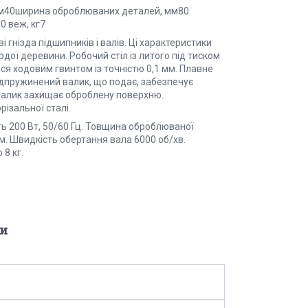
мм40ширина оброблюваних деталей, мм80
0 веж, кг7
 гнізда підшипників і валів. Ці характеристики
дої деревини. Робочий стіл із литого під тиском
ся ходовим гвинтом із точністю 0,1 мм. Плавне
ідпружинений валик, що подає, забезпечує
 валик захищає оброблену поверхню.
ізальної сталі.
ть 200 Вт, 50/60 Гц. Товщина оброблюваної
м. Швидкість обертання вала 6000 об/хв.
8 кг.
и