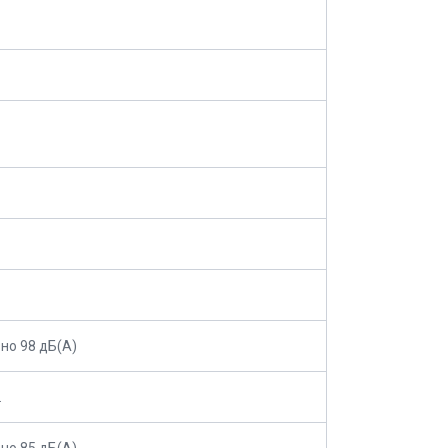
но 98 дБ(A)
.
но 85 дБ(A)