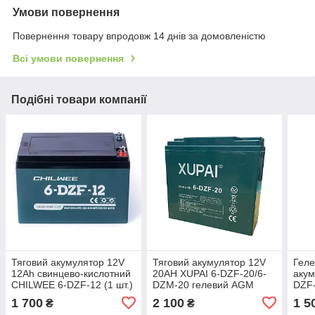
Умови повернення
Повернення товару впродовж 14 днів за домовленістю
Всі умови повернення
Подібні товари компанії
Тяговий акумулятор 12V
Тяговий акумулятор 12V
Геле
12Ah свинцево-кислотний
20AH XUPAI 6-DZF-20/6-
акум
CHILWEE 6-DZF-12 (1 шт.)
DZM-20 гелевий AGM
DZF
12V20AH
1 700
2 100
1 5
₴
₴