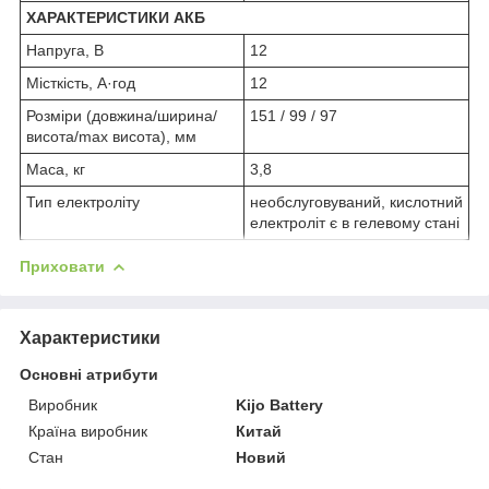
ХАРАКТЕРИСТИКИ АКБ
Напруга, В
12
Місткість, А·год
12
Розміри (довжина/ширина/
151 / 99 / 97
висота/max висота), мм
Маса, кг
3,8
Тип електроліту
необслуговуваний, кислотний
електроліт є в гелевому стані
Приховати
Характеристики
Основні атрибути
Виробник
Kijo Battery
Країна виробник
Китай
Стан
Новий