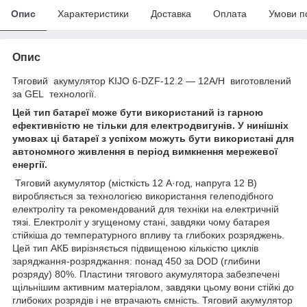
Опис
Характеристики
Доставка
Оплата
Умови п
Опис
Тяговий акумулятор KIJO 6-DZF-12.2 — 12A/H виготовлений
за GEL технології.
Цей тип батареї може бути використаний із гарною
ефективністю не тільки для електродвигунів. У нинішніх
умовах ці батареї з успіхом можуть бути використані для
автономного живлення в період вимкнення мережевої
енергії.
Тяговий акумулятор (місткість 12 А·год, напруга 12 В)
виробляється за технологією використання гелеподібного
електроліту та рекомендований для техніки на електричній
тязі. Електроліт у згущеному стані, завдяки чому батарея
стійкіша до температурного впливу та глибоких розряджень.
Цей тип АКБ вирізняється підвищеною кількістю циклів
заряджання-розряджання: понад 450 за DOD (глибини
розряду) 80%. Пластини тягового акумулятора забезпечені
щільнішим активним матеріалом, завдяки цьому вони стійкі до
глибоких розрядів і не втрачають ємність. Тяговий акумулятор