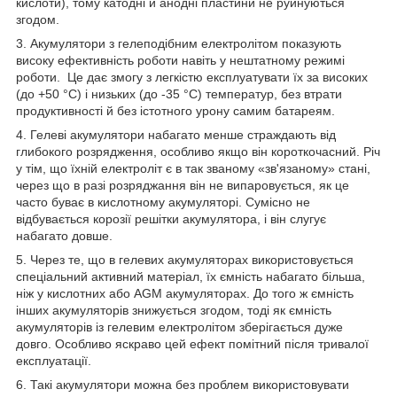
кислоти), тому катодні й анодні пластини не руйнуються
згодом.
3. Акумулятори з гелеподібним електролітом показують
високу ефективність роботи навіть у нештатному режимі
роботи. Це дає змогу з легкістю експлуатувати їх за високих
(до +50 °C) і низьких (до -35 °C) температур, без втрати
продуктивності й без істотного урону самим батареям.
4. Гелеві акумулятори набагато менше страждають від
глибокого розрядження, особливо якщо він короткочасний. Річ
у тім, що їхній електроліт є в так званому «зв'язаному» стані,
через що в разі розряджання він не випаровується, як це
часто буває в кислотному акумуляторі. Сумісно не
відбувається корозії решітки акумулятора, і він слугує
набагато довше.
5. Через те, що в гелевих акумуляторах використовується
спеціальний активний матеріал, їх ємність набагато більша,
ніж у кислотних або AGM акумуляторах. До того ж ємність
інших акумуляторів знижується згодом, тоді як ємність
акумуляторів із гелевим електролітом зберігається дуже
довго. Особливо яскраво цей ефект помітний після тривалої
експлуатації.
6. Такі акумулятори можна без проблем використовувати