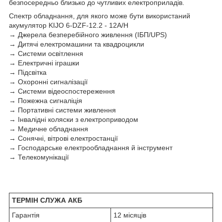
безпосередньо близько до чутливих електроприладів.
Спектр обладнання, для якого може бути використаний
акумулятор KIJO 6-DZF-12.2 - 12A/H
→ Джерела безперебійного живлення (ІБП/UPS)
→ Дитячі електромашини та квадроцикли
→ Системи освітлення
→ Електричні іграшки
→ Підсвітка
→ Охоронні сигналізації
→ Системи відеоспостереження
→ Пожежна сигналіція
→ Портативні системи живлення
→ Інвалідні коляски з електроприводом
→ Медичне обладнання
→ Сонячні, вітрові електростанції
→ Господарське електрообладнання й інструмент
→ Телекомунікації
ТЕРМІН СЛУЖА АКБ
Гарантія
12 місяців