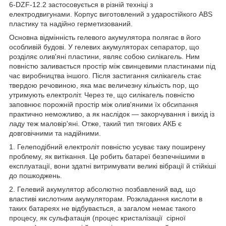
6-DZF-12.2 застосовується в різній техніці з
електродвигунами. Корпус виготовлений з ударостійкого ABS
пластику та надійно герметизований.
Основна відмінність гелевого акумулятора полягає в його
особливій будові. У гелевих акумуляторах сепаратор, що
розділяє олив'яні пластини, являє собою силікагель. Ним
повністю заливається простір між свинцевими пластинами під
час виробництва іншого. Після застигання силікагель стає
твердою речовиною, яка має величезну кількість пор, що
утримують електроліт. Через те, що силікагель повністю
заповнює порожній простір між олив'яними їх обсипання
практично неможливо, а як наслідок — закорчування і вихід із
ладу теж маловір'яні. Отже, такий тип тягових АКБ є
довговічними та надійними.
1. Гелеподібний електроліт повністю усуває таку поширену
проблему, як витікання. Це робить батареї безпечнішими в
експлуатації, вони здатні витримувати великі вібрації й стійкіші
до пошкоджень.
2. Гелевий акумулятор абсолютно позбавлений вад, що
властиві кислотним акумуляторам. Розкладання кислоти в
таких батареях не відбувається, а загалом немає такого
процесу, як сульфатація (процес кристалізації сірної