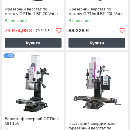
Фрезерний верстат по
Фрезерний верстат по
металу OPTImill BF 20 Vario
металу OPTImill BF 20L Vario
В наявності
В наявності
73 974,99
88 228
₴
₴
79 543 ₴
Купити
Купити
–7%
Верстат фрезерний OPTImill
MH 15V
Настільний свердлильно-
фрезерний верстат по