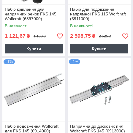
Набір кріплення для
Набір для подовження
напрямних рейок FKS 145
напрямної FKS 115 Wolfcraft
Wolfcraft (6897000)
(6911000)
В наявності
В наявності
1 121,67
2 598,75
₴
₴
1 133 ₴
2 625 ₴
Купити
Купити
–1%
–1%
Набір подовження Wolfcraft
Напрямна до дискових пил
для FKS 145 (6914000)
Wolfcraft FKS 145 (6913000)