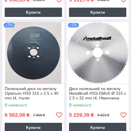
Купити
Купити
–7%
–7%
Пиляльний диск по металу
Диск пиляльний по металу
Optimum HSS 315 x 2.5 x 40
Metallkraft HSS-DMo5 Ø 315 x
mm t4, Італія
2.5 x 32 mm t4, Німеччина
В наявності
В наявності
6 562,08
5 229,39
₴
₴
7 056 ₴
5 623 ₴
Купити
Купити