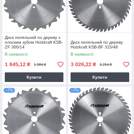
Диск пиляльний по дереву з
плоским зубом Holzkraft KSB-
Диск пиляльний по дереву
ZF 300/14
Holzkraft KSB-BF 315/48
В наявності
В наявності
1 845,12
3 026,22
₴
₴
1 984 ₴
3 254 ₴
Купити
Купити
–7%
–7%