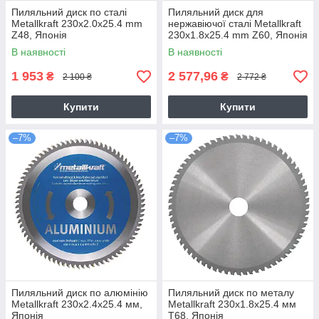
Пиляльний диск по сталі
Пиляльний диск для
Metallkraft 230x2.0x25.4 mm
нержавіючої сталі Metallkraft
Z48, Японія
230x1.8x25.4 mm Z60, Японія
В наявності
В наявності
1 953
2 577,96
₴
₴
2 100 ₴
2 772 ₴
Купити
Купити
–7%
–7%
Пиляльний диск по алюмінію
Пиляльний диск по металу
Metallkraft 230x2.4x25.4 мм,
Metallkraft 230x1.8x25.4 мм
Японія
T68, Японія