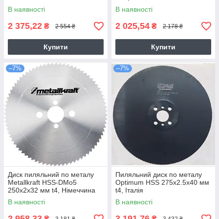
В наявності
В наявності
2 375,22
2 025,54
₴
₴
2 554 ₴
2 178 ₴
Купити
Купити
–7%
–7%
Диск пиляльний по металу
Пиляльний диск по металу
Metallkraft HSS-DMo5
Optimum HSS 275x2.5x40 мм
250x2x32 мм t4, Німеччина
t4, Італія
В наявності
В наявності
2 958,33
3 191,76
₴
₴
3 181 ₴
3 432 ₴