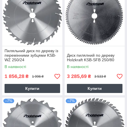
Пиляльний диск по дереву із
перемінними зубцями KSB-
Диск пилялний по дереву
WZ 250/24
Holzkraft KSB-SFB 250/80
В наявності
В наявності
1 856,28
3 285,69
₴
₴
1 996 ₴
3 533 ₴
Купити
Купити
–7%
–7%