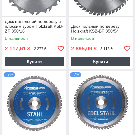
Диск пиляльний по дереву з
плоским зубом Holzkraft KSB-
Диск пильный по дереву
ZF 350/16
Holzkraft KSB-BF 350/54
В наявності
В наявності
2 117,61
2 895,09
₴
₴
2 277 ₴
3 113 ₴
Купити
Купити
–7%
–7%