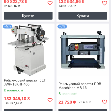
90 822,73
132 534,86
₴
₴
95 602,87 ₴
139 510,37 ₴
Купити
Купити
–5%
–3%
Рейсмусовий верстат JET
Рейсмусовий верстат FDB
JWP-15KHH400
Maschinen MB 13
В наявності
В наявності
133 045,10
₴
21 728
₴
22 400 ₴
140 047,47 ₴