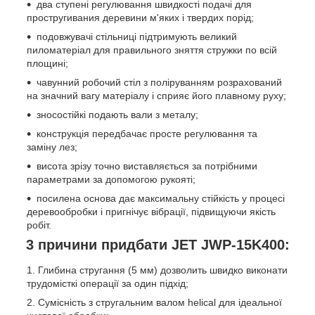
два ступені регулювання швидкості подачі для
простругивания деревини м'яких і твердих порід;
подовжувачі стільниці підтримують великий
пиломатеріал для правильного зняття стружки по всій
площині;
чавунний робочий стіл з поліруванням розрахований
на значний вагу матеріалу і сприяє його плавному руху;
зносостійкі подають вали з металу;
конструкція передбачає просте регулювання та
заміну лез;
висота зрізу точно виставляється за потрібними
параметрами за допомогою рукояті;
посилена основа дає максимальну стійкість у процесі
деревообробки і пригнічує вібрації, підвищуючи якість
робіт.
3 причини придбати JET JWP-15K400:
Глибина стругання (5 мм) дозволить швидко виконати
трудомісткі операції за один підхід;
Сумісність з стругальним валом helical для ідеальної