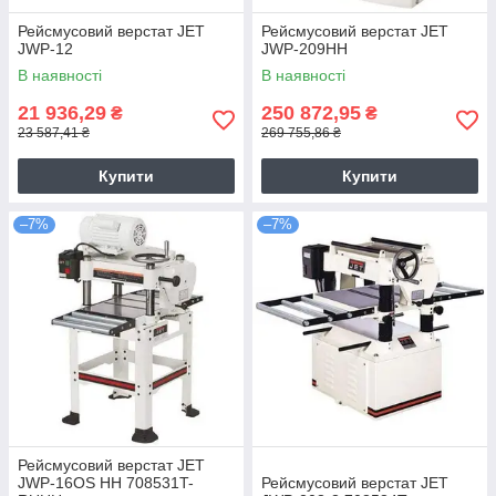
Рейсмусовий верстат JET
Рейсмусовий верстат JET
JWP-12
JWP-209HH
В наявності
В наявності
21 936,29
250 872,95
₴
₴
23 587,41 ₴
269 755,86 ₴
Купити
Купити
–7%
–7%
Рейсмусовий верстат JET
JWP-16OS HH 708531T-
Рейсмусовий верстат JET