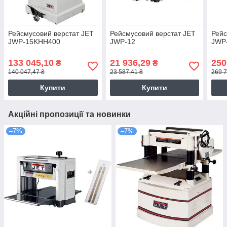
Рейсмусовий верстат JET
Рейсмусовий верстат JET
Рейс
JWP-15KHH400
JWP-12
JWP
133 045,10
21 936,29
250
₴
₴
140 047,47 ₴
23 587,41 ₴
269 7
Купити
Купити
Акційні пропозиції та новинки
–7%
–7%