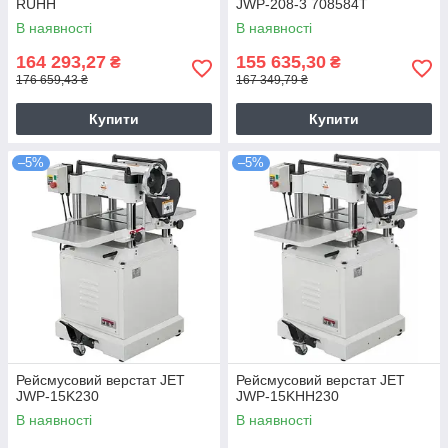
RUHH
JWP-208-3 708584T
В наявності
В наявності
164 293,27
155 635,30
₴
₴
176 659,43 ₴
167 349,79 ₴
Купити
Купити
–5%
–5%
Рейсмусовий верстат JET
Рейсмусовий верстат JET
JWP-15K230
JWP-15KHH230
В наявності
В наявності