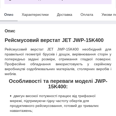
Опис
Характеристики
Доставка
Оплата
Умови п
Опис
Рейсмусовий верстат JET JWP-15K400
Рейсмусовий верстат JET JWP-15K400 необхідний для
правильної геометрії брусків і дощок, вирівнювання сторін у
попередньо задані розміри, отримання гладкої поверхні.
Професійне обладнання використовують у серійному
виробництві оздоблювальних матеріалів, столярних виробів і
меблів.
Особливості та переваги моделі JWP-
15K400:
двигун високої потужності працює від трифазної
мережі, підтримуючи гідну частоту обертів для
продуктивного рейсмусовання, готовий до тривалих
навантажень;