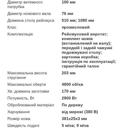
Діаметр витяжного
100 мм
патрубка
Діаметр ножового вала
76 мм
Довжина столу рейсмуса
510 мм; 1080 мм
Клас
промисловий
Комплектація
Рейсмусовий верстат;
комплект ножів
(встановлений на валу);
передній і задній чавунні
подовжувачі столу;
картонна коробка;
інструкція по експлуатації;
гарантійний талон
Максимальна висота
203 мм
стругання
Максимальні оберти
4800 об/хв
Хв. довжина заготовки
170 мм
Потужність, Вт
2800 Вт
Оброблюваний матеріал
По дереву
Харчування
від мережі (380 В)
Розмір ножа
381х25х3 мм
Швидкість подачі
5 м/хв; 9 м/хв