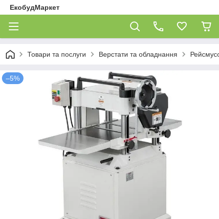
ЕкобудМаркет
Товари та послуги
Верстати та обладнання
Рейсмусо
–5%