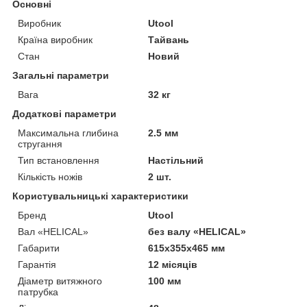
Основні
Виробник
Utool
Країна виробник
Тайвань
Стан
Новий
Загальні параметри
Вага
32 кг
Додаткові параметри
Максимальна глибина
2.5 мм
стругання
Тип встановлення
Настільний
Кількість ножів
2 шт.
Користувальницькі характеристики
Бренд
Utool
Вал «HELICAL»
без валу «HELICAL»
Габарити
615x355x465 мм
Гарантія
12 місяців
Діаметр витяжного
100 мм
патрубка