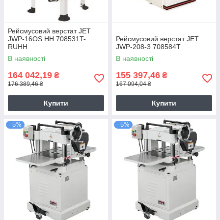
Рейсмусовий верстат JET
JWP-16OS HH 708531T-
Рейсмусовий верстат JET
RUHH
JWP-208-3 708584T
В наявності
В наявності
164 042,19
155 397,46
₴
₴
176 389,46 ₴
167 094,04 ₴
Купити
Купити
–5%
–5%