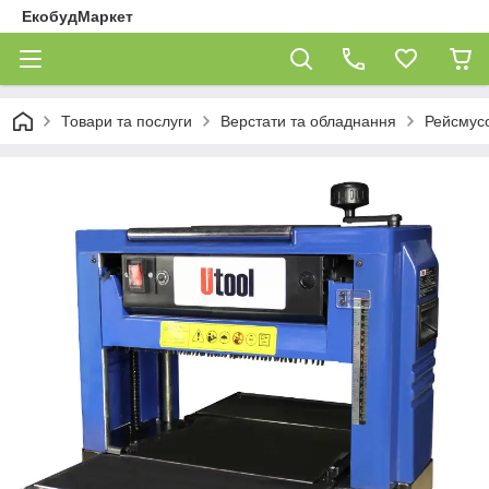
ЕкобудМаркет
Товари та послуги
Верстати та обладнання
Рейсмусо