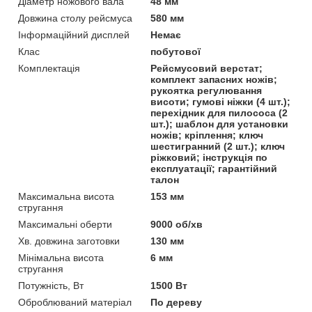
Діаметр ножового вала
48 мм
Довжина столу рейсмуса
580 мм
Інформаційний дисплей
Немає
Клас
побутової
Комплектація
Рейсмусовий верстат;
комплект запасних ножів;
рукоятка регулювання
висоти; гумові ніжки (4 шт.);
перехідник для пилососа (2
шт.); шаблон для установки
ножів; кріплення; ключ
шестигранний (2 шт.); ключ
ріжковий; інструкція по
експлуатації; гарантійний
талон
Максимальна висота
153 мм
стругання
Максимальні оберти
9000 об/хв
Хв. довжина заготовки
130 мм
Мінімальна висота
6 мм
стругання
Потужність, Вт
1500 Вт
Оброблюваний матеріал
По дереву