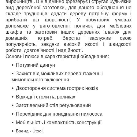
виробництві. Він відмінно фрезерує і стругає будь-який
вид дерев'яної заготовки, для даного обладнання не
складе труднощів додати дереву потрібну форму і
прибрати всі шорсткості. У побутових умовах
допоможе у виготовленні поличок для меблевих
шкафів та заготовки інших деревних планок для
домашніх потреб. Верстат заслужив свою
популярність, завдяки високій якості і швидкості
роботи, довговічності і надійності.
Основні плюси в характеристиці обладнання:
Потужний двигун
Захист від можливих перевантажень і
мимовільного включення
Двостороння система гострих ножів
Відкидні столи на роликах
Заготівельний стіл регульований
Перехідник для приєднання пилососа
Мобільність і компактність конструкції
Бренд - Utool.