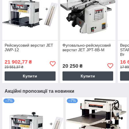
Рейсмусовий верстат JET
Фуговально-рейсмусовий
Верс
JWP-12
верстат JET JPT-8B-M
STA
Вт
21 902,77
16 
₴
20 250
₴
23 551,37 ₴
17 89
Купити
Купити
Акційні пропозиції та новинки
–7%
–7%