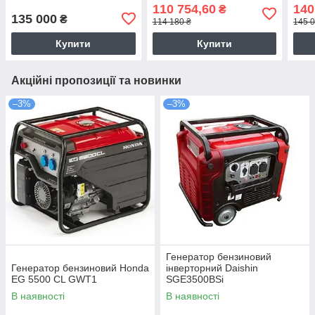
110 754,60
140
₴
135 000
₴
114 180 ₴
145 0
Купити
Купити
Акційні пропозиції та новинки
–3%
–3%
Генератор бензиновий
Генератор бензиновий Honda
інверторний Daishin
EG 5500 CL GWT1
SGE3500BSi
В наявності
В наявності