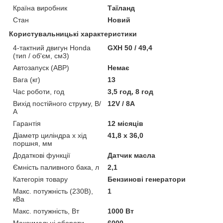
Країна виробник
Таїланд
Стан
Новий
Користувальницькі характеристики
4-тактний двигун Honda
GXH 50 / 49,4
(тип / об'єм, см3)
Автозапуск (АВР)
Немає
Вага (кг)
13
Час роботи, год
3,5 год, 8 год
Вихід постійного струму, В/
12V / 8A
А
Гарантія
12 місяців
Діаметр циліндра х хід
41,8 x 36,0
поршня, мм
Додаткові функції
Датчик масла
Ємність паливного бака, л
2,1
Категорія товару
Бензинові генератори
Макс. потужність (230В),
1
кВа
Макс. потужність, Вт
1000 Вт
Максимальні обороти
6000