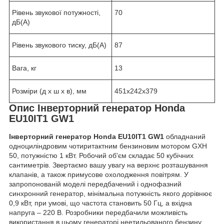
Рівень звукової потужності,
70
дБ(А)
Рівень звукового тиску, дБ(А)
87
Вага, кг
13
Розміри (д х ш х в), мм
451х242х379
Опис
Інверторний генератор Honda
EU10IT1 GW1
Інверторний генератор Honda EU10IT1 GW1
обладнаний
одноциліндровим чотиритактним бензиновим мотором GXH
50, потужністю 1 кВт. Робочий об'єм складає 50 кубічних
сантиметрів. Звертаємо вашу увагу на верхнє розташування
клапанів, а також примусове охолодження повітрям. У
запропонованій моделі передбачений і однофазний
синхронний генератор, мінімальна потужність якого дорівнює
0,9 кВт, при умові, що частота становить 50 Гц, а вхідна
напруга – 220 В. Розробники передбачили можливість
використання в цьому генераторі неетильованого бензину