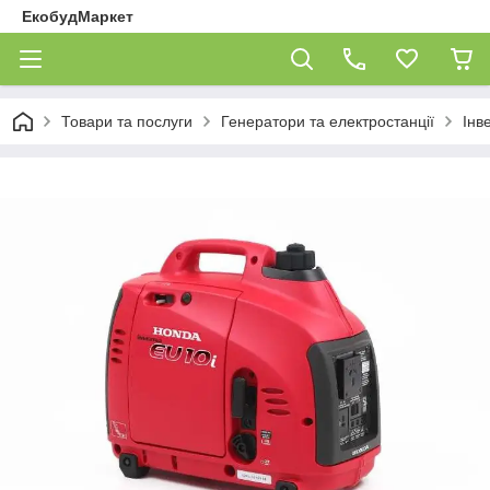
ЕкобудМаркет
Товари та послуги
Генератори та електростанції
Інв