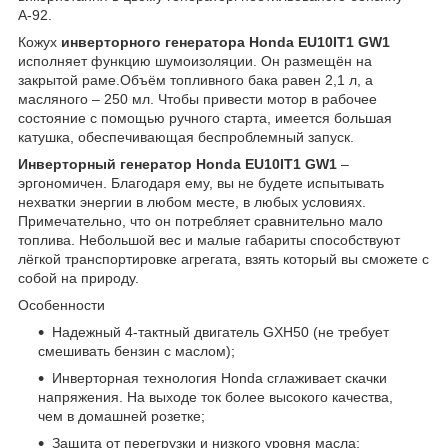
А-92.
Кожух
инверторного генератора Honda EU10IT1 GW1
исполняет функцию шумоизоляции. Он размещён на
закрытой раме.Объём топливного бака равен 2,1 л, а
масляного – 250 мл. Чтобы привести мотор в рабочее
состояние с помощью ручного старта, имеется большая
катушка, обеспечивающая беспроблемный запуск.
Инверторный генератор Honda EU10IT1 GW1
–
эргономичен. Благодаря ему, вы не будете испытывать
нехватки энергии в любом месте, в любых условиях.
Примечательно, что он потребляет сравнительно мало
топлива. Небольшой вес и малые габариты способствуют
лёгкой транспортировке агрегата, взять который вы сможете с
собой на природу.
Особенности
Надежный 4-тактный двигатель GXH50 (не требует
смешивать бензин с маслом);
Инверторная технология Honda сглаживает скачки
напряжения. На выходе ток более высокого качества,
чем в домашней розетке;
Защита от перегрузки и низкого уровня масла;