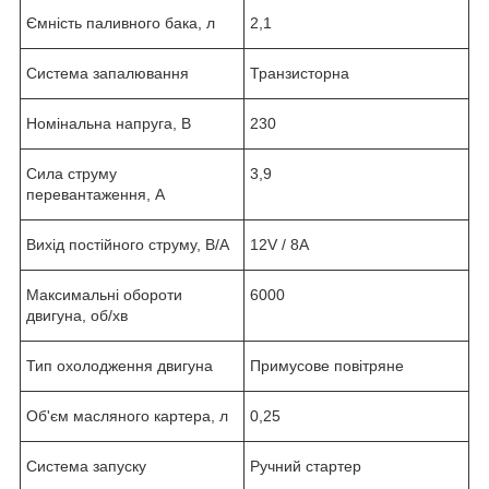
Ємність паливного бака, л
2,1
Система запалювання
Транзисторна
Номінальна напруга, В
230
Сила струму
3,9
перевантаження, А
Вихід постійного струму, В/А
12V / 8A
Максимальні обороти
6000
двигуна, об/хв
Тип охолодження двигуна
Примусове повітряне
Об'єм масляного картера, л
0,25
Система запуску
Ручний стартер