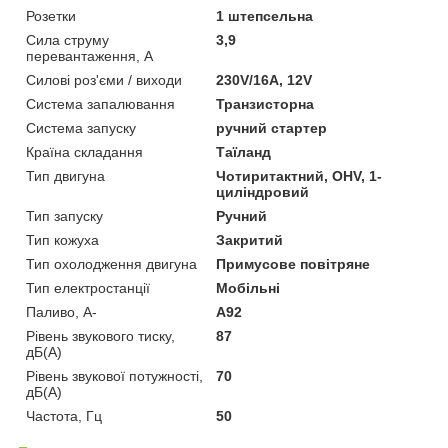
Розетки
1 штепсельна
Сила струму
3,9
перевантаження, А
Силові роз'єми / виходи
230V/16A, 12V
Система запалювання
Транзисторна
Система запуску
ручний стартер
Країна складання
Таїланд
Тип двигуна
Чотиритактний, OHV, 1-
циліндровий
Тип запуску
Ручний
Тип кожуха
Закритий
Тип охолодження двигуна
Примусове повітряне
Тип електростанції
Мобільні
Паливо, А-
А92
Рівень звукового тиску,
87
дБ(А)
Рівень звукової потужності,
70
дБ(А)
Частота, Гц
50