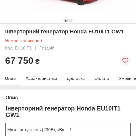
Інверторний генератор Honda EU10IT1 GW1
Немає в наявності
Код: EU10IT1
Роздріб
67 750
₴
Опис
Характеристики
Доставка
Оплата
Умови п
Опис
Інверторний генератор Honda EU10IT1
GW1
Макс. потужність (230В), кВа
1