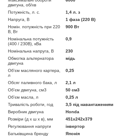
двигуна, об/хв
Потужність, л. с.
1,4 л. з
Напруга, В
1 фаза (220 В)
Номін. потужність при 220
900 Вт
В, Вт
Номінальна потужність
0,9
(400 / 230В), кВа
Номінальна напруга, В
230
Обмотка альтернатора
мідь
двигуна
Об'єм масляного картера,
0,25
л
Обсяг паливного бака, л
2,1 л
Об'єм двигуна, см3
50 см3
Об'єм масла, л
0,25 л
Тривалість роботи, год
3,5 під навантаженням
Виробник двигуна
Honda
Розміри (д х ш х в), мм
451х242х379
Регулювання напруги
інвертор
Батьківщина бренду
Японія