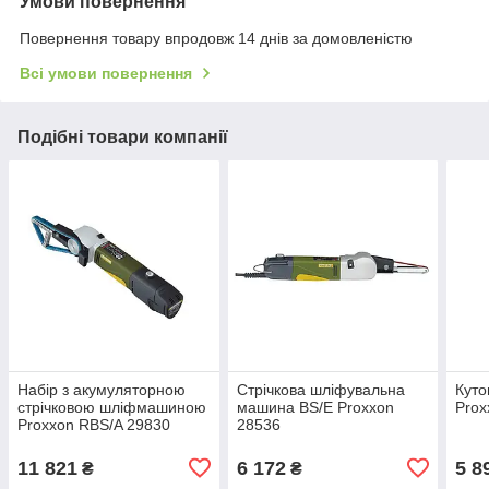
Умови повернення
Повернення товару впродовж 14 днів за домовленістю
Всі умови повернення
Подібні товари компанії
Набір з акумуляторною
Стрічкова шліфувальна
Куто
стрічковою шліфмашиною
машина BS/E Proxxon
Prox
Proxxon RBS/A 29830
28536
11 821
6 172
5 8
₴
₴