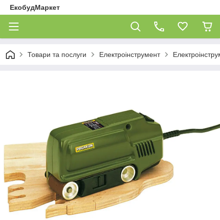
ЕкобудМаркет
Товари та послуги
Електроінструмент
Електроінстр