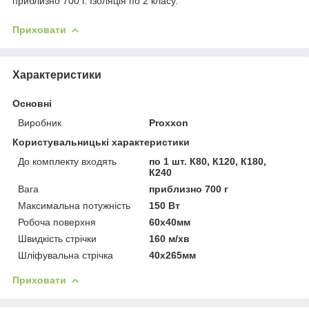
приблизно 700 г. Ізоляція по 2 класу.
Приховати
Характеристики
Основні
Виробник
Proxxon
Користувальницькі характеристики
До комплекту входять
по 1 шт. К80, К120, К180,
К240
Вага
приблизно 700 г
Максимальна потужність
150 Вт
Робоча поверхня
60х40мм
Швидкість стрічки
160 м/хв
Шліфувальна стрічка
40х265мм
Приховати