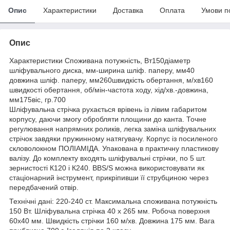
Опис
Характеристики
Доставка
Оплата
Умови п
Опис
Характеристики Споживана потужність, Вт150діаметр
шліфувального диска, мм-ширина шліф. паперу, мм40
довжина шліф. паперу, мм260швидкість обертання, м/хв160
швидкості обертання, об/мін-частота ходу, хід/хв.-довжина,
мм175віс, гр.700
Шліфувальна стрічка рухається врівень із лівим габаритом
корпусу, даючи змогу обробляти площини до канта. Точне
регулювання напрямних роликів, легка заміна шліфувальних
стрічок завдяки пружинному натягувачу. Корпус із посиленого
скловолокном ПОЛІАМІДА. Упакована в практичну пластикову
валізу. До комплекту входять шліфувальні стрічки, по 5 шт.
зернистості К120 і К240. BBS/S можна використовувати як
стаціонарний інструмент, прикріпивши її струбциною через
передбачений отвір.
Технічні дані: 220-240 ст. Максимальна споживана потужність
150 Вт. Шліфувальна стрічка 40 х 265 мм. Робоча поверхня
60х40 мм. Швидкість стрічки 160 м/хв. Довжина 175 мм. Вага