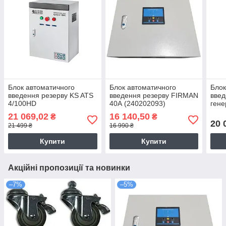
Блок автоматичного
Блок автоматичного
Блок
введення резерву KS ATS
введення резерву FIRMAN
введ
4/100HD
40А (240202093)
ген
CRE
21 069,02
16 140,50
₴
₴
20 
21 499 ₴
16 990 ₴
Купити
Купити
Акційні пропозиції та новинки
–7%
–5%