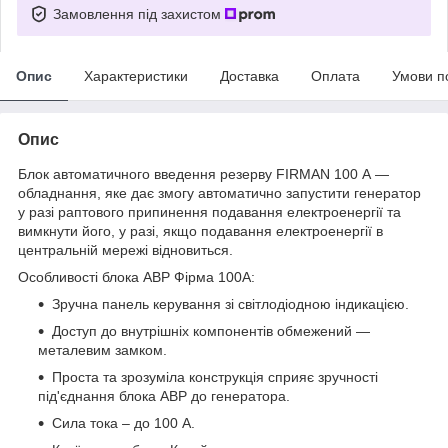
Замовлення під захистом
Опис
Характеристики
Доставка
Оплата
Умови п
Опис
Блок автоматичного введення резерву FIRMAN 100 А —
обладнання, яке дає змогу автоматично запустити генератор
у разі раптового припинення подавання електроенергії та
вимкнути його, у разі, якщо подавання електроенергії в
центральній мережі відновиться.
Особливості блока АВР Фірма 100А:
Зручна панель керування зі світлодіодною індикацією.
Доступ до внутрішніх компонентів обмежений —
металевим замком.
Проста та зрозуміла конструкція сприяє зручності
під'єднання блока АВР до генератора.
Сила тока – до 100 А.