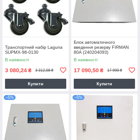
Блок автоматичного
Транспортний набір Laguna
введення резерву FIRMAN
SUPMX-98-0130
80А (240204093)
В наявності
В наявності
3 080,24
17 090,50
₴
₴
3 312,08 ₴
17 990 ₴
Купити
Купити
–5%
–5%