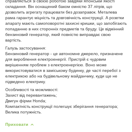
справляється зі своєю роботою завдяки японській якості
складання. Він оснащений баком ємністю 37 літрів, що
дозволить агрегату працювати без дозаправок. Металева
рама гарантує міцність та довговічність конструкції. А розетки
апарату мають самоповоротні захисні кришки, що запобігають
попаданню в них сторонніх предметів та бруду. Це відмінний
бензиновий генератор, який повністю виправдає свою
вартість.
Галузь застосування:
Бензиновий генератор - це автономне джерело, призначене
для вироблення електроенергії. Пристрій є чудовим
вирішенням проблем з електроенергією. Воно може
використовуватися в заміському будинку, де часті перебої з
електрикою або на будівельному майданчику, куди ще не
підведено електрику.
Особливості та можливості:
Захист від перевантажень;
Двигун фірми Honda;
Компактність конструкції полегшує зберігання генератора;
Велика потужність.
Приховати