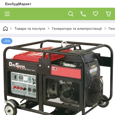
ЕкобудМаркет
Товари та послуги
Генератори та електростанції
Ген
–5%