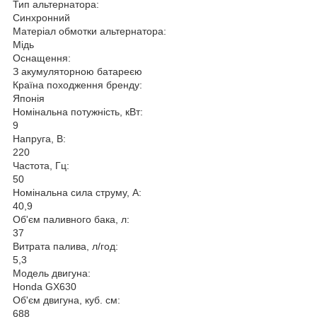
Тип альтернатора:
Синхронний
Матеріал обмотки альтернатора:
Мідь
Оснащення:
З акумуляторною батареєю
Країна походження бренду:
Японія
Номінальна потужність, кВт:
9
Напруга, В:
220
Частота, Гц:
50
Номінальна сила струму, А:
40,9
Об'єм паливного бака, л:
37
Витрата палива, л/год:
5,3
Модель двигуна:
Honda GX630
Об'єм двигуна, куб. см:
688