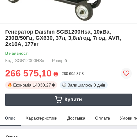
Генератор Daishin SGB1200Hsa, 10кВа,
230В/50Гц, GX630, 37л, 3,8л/год, 7год, AVR,
2х16А, 177кг
В наявності
Код: SGB12000HSa
Роздріб
266 575,10
₴
280 605,37 ₴
Економія
14030.27 ₴
Залишилось
9 днів
Купити
Опис
Характеристики
Доставка
Оплата
Умови п