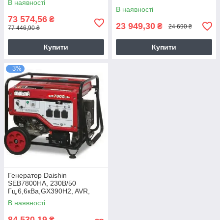
В наявності
В наявності
73 574,56
₴
23 949,30
₴
24 690 ₴
77 446,90 ₴
Купити
Купити
–3%
Генератор Daishin
SEB7800HA, 230В/50
Гц,6,6кВа,GX390H2, AVR,
25л, 3х16А, 9год, 12В-8,3А,
В наявності
84 530,19
₴