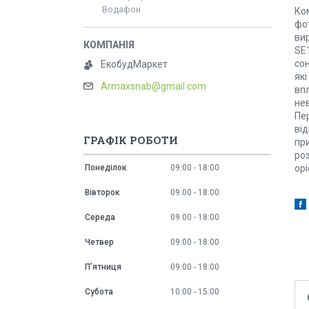
Водафон
Ком
фо
ви
SE
сон
ЕкобудМаркет
які
Armaxsnab@gmail.com
впл
не
Пер
від
ГРАФІК РОБОТИ
при
ро
орі
Понеділок
09:00
18:00
Вівторок
09:00
18:00
Середа
09:00
18:00
Четвер
09:00
18:00
Пʼятниця
09:00
18:00
Субота
10:00
15:00