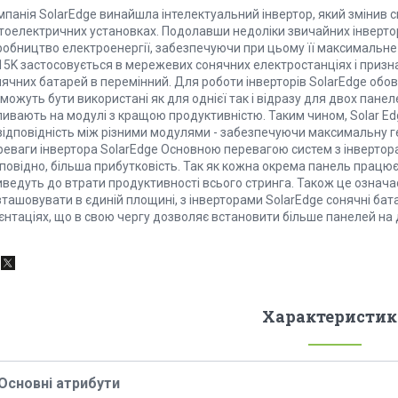
панія SolarEdge винайшла інтелектуальний інвертор, який змінив с
тоелектричних установках. Подолавши недоліки звичайних інвертор
робництво електроенергії, забезпечуючи при цьому її максимальн
15K застосовується в мережевих сонячних електростанціях і призн
ячних батарей в перемінний. Для роботи інверторів SolarEdge обов
 можуть бути використані як для однієї так і відразу для двох панел
ивають на модулі з кращою продуктивністю. Таким чином, Solar Edge
відповідність між різними модулями - забезпечуючи максимальну ге
еваги інвертора SolarEdge Основною перевагою систем з інверторам
повідно, більша прибутковість. Так як кожна окрема панель працює
ведуть до втрати продуктивності всього стринга. Також це означає
зташовувати в єдиній площині, з інверторами SolarEdge сонячні ба
єнтаціях, що в свою чергу дозволяє встановити більше панелей на 
Характеристик
Основні атрибути