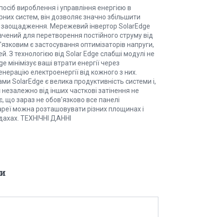
посіб вироблення і управління енергією в
них систем, він дозволяє значно збільшити
е заощадження. Мережевий інвертор SolarEdge
ачений для перетворення постійного струму від
'язковим є застосування оптимізаторів напруги,
ей. З технологією від Solar Edge слабші модулі не
 мінімізує ваші втрати енергії через
нерацію електроенергії від кожного з них.
и SolarEdge є велика продуктивність системи і,
 незалежно від інших часткові затінення не
, що зараз не обов'язково все панелі
тареї можна розташовувати різних площинах і
дахах. ТЕХНІЧНІ ДАННІ
и