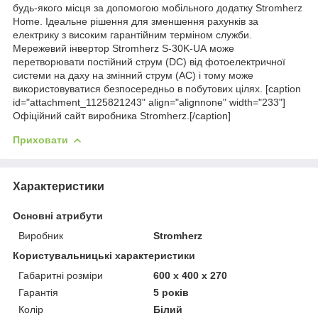
будь-якого місця за допомогою мобільного додатку Stromherz
Home. Ідеальне рішення для зменшення рахунків за
електрику з високим гарантійним терміном служби.
Мережевий інвертор Stromherz S-30K-UA може
перетворювати постійний струм (DC) від фотоелектричної
системи на даху на змінний струм (AC) і тому може
використовуватися безпосередньо в побутових цілях. [caption
id="attachment_1125821243" align="alignnone" width="233"]
Офіційний сайт виробника Stromherz.[/caption]
Приховати
Характеристики
Основні атрибути
Виробник
Stromherz
Користувальницькі характеристики
Габаритні розміри
600 x 400 x 270
Гарантія
5 років
Колір
Білий