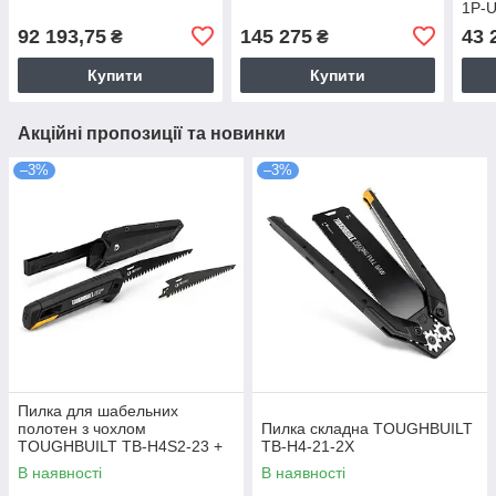
1Р-
92 193,75
145 275
43 
₴
₴
Купити
Купити
Акційні пропозиції та новинки
–3%
–3%
Пилка для шабельних
полотен з чохлом
Пилка складна TOUGHBUILT
TOUGHBUILT TB-H4S2-23 +
TB-H4-21-2X
1 полотно
В наявності
В наявності