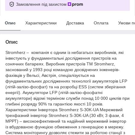
Замовлення під захистом
Опис
Характеристики
Доставка
Оплата
Умови п
Опис
Stromherz – компанія є одним із небагатьох виробників, які
інвестують у фундаментальні дослідження пристроїв на
сонячних батареях. Виробник пристроїв TM Stromherz,
заснований у 1993 році командою досвідчених інженерів-
фахівців у Вельсі, Австрія, спеціалізується на
фундаментальних дослідженнях технології акумуляторів LFP
(літій-залізо-фосфат) та на розробці ESS (систем зберігання
енергії). Акумулятори LFP (літій-залізо-фосфатні
акумулятори) відомі терміном служби понад 10 000 циклів при
глибині розряду 90% та гарантією якості 10 років.
Характеристики Інвертора Stromherz S-30K-UA Мережевий
трехфазний інвертор Stromherz S-30K-UA (30 кВт, 3 фази, 4
МРРТ) – високоефективний та надійний мережевий інвертор
із вбудованою функцією обмеження з генерацією в мережу.
Система моніторингу дозволяє стежити за роботою станції з