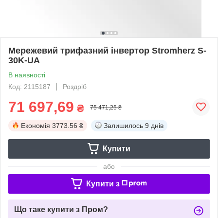
Мережевий трифазний інвертор Stromherz S-
30K-UA
В наявності
Код: 2115187
Роздріб
71 697,69
₴
75 471,25 ₴
Економія
3773.56 ₴
Залишилось
9 днів
Купити
або
Купити з
Що таке купити з Пром?