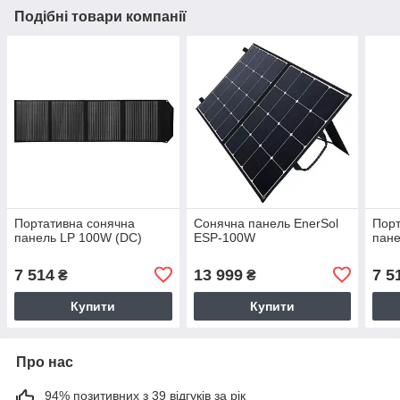
Подібні товари компанії
Портативна сонячна
Сонячна панель EnerSol
Порт
панель LP 100W (DC)
ESP-100W
пан
7 514
13 999
7 5
₴
₴
Купити
Купити
Про нас
94% позитивних з 39 відгуків за рік