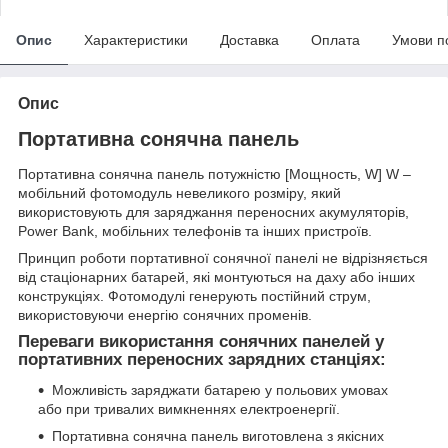
Опис
Характеристики
Доставка
Оплата
Умови п
Опис
Портативна сонячна панель
Портативна сонячна панель потужністю [Мощность, W] W –
мобільний фотомодуль невеликого розміру, який
використовують для заряджання переносних акумуляторів,
Power Bank, мобільних телефонів та інших пристроїв.
Принцип роботи портативної сонячної панелі не відрізняється
від стаціонарних батарей, які монтуються на даху або інших
конструкціях. Фотомодулі генерують постійний струм,
використовуючи енергію сонячних променів.
Переваги використання сонячних панелей у
портативних переносних зарядних станціях:
Можливість заряджати батарею у польових умовах
або при тривалих вимкненнях електроенергії.
Портативна сонячна панель виготовлена з якісних