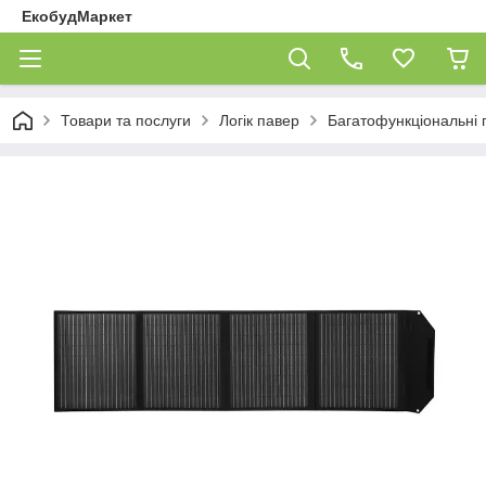
ЕкобудМаркет
Товари та послуги
Логік павер
Багатофункціональні п