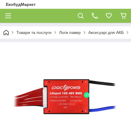
ЕкобудМаркет
Товари та послуги
Логік павер
Аксесуарі для АКБ