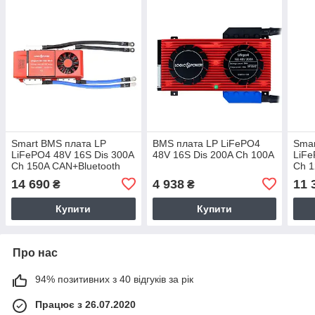
Smart BMS плата LP
BMS плата LP LiFePO4
Smar
LiFePO4 48V 16S Dis 300A
48V 16S Dis 200A Ch 100A
LiFe
Ch 150A CAN+Bluetooth
Ch 
UAR
14 690
4 938
11 
₴
₴
Купити
Купити
Про нас
94% позитивних з 40 відгуків за рік
Працює з 26.07.2020