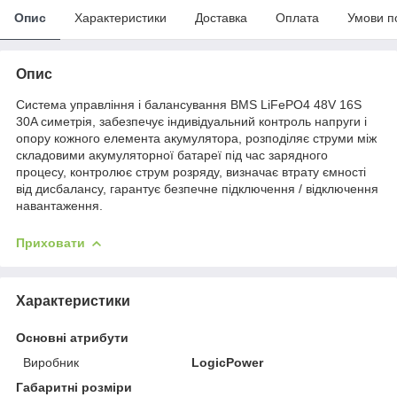
Опис
Характеристики
Доставка
Оплата
Умови п
Опис
Система управління і балансування BMS LiFePO4 48V 16S
30A симетрія, забезпечує індивідуальний контроль напруги і
опору кожного елемента акумулятора, розподіляє струми між
складовими акумуляторної батареї під час зарядного
процесу, контролює струм розряду, визначає втрату ємності
від дисбалансу, гарантує безпечне підключення / відключення
навантаження.
Приховати
Характеристики
Основні атрибути
Виробник
LogicPower
Габаритні розміри