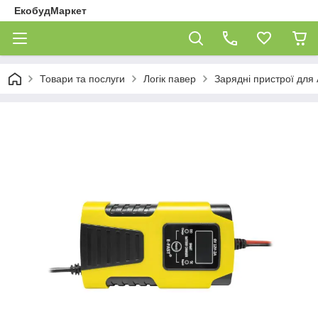
ЕкобудМаркет
Товари та послуги
Логік павер
Зарядні пристрої для