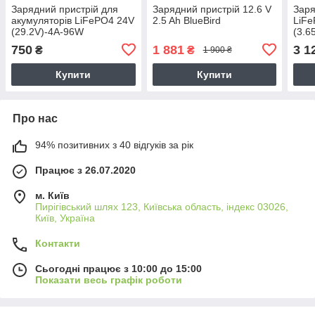
Зарядний пристрій для
Зарядний пристрій 12.6 V
Заря
акумуляторів LiFePO4 24V
2.5 Ah BlueBird
LiFe
(29.2V)-4A-96W
(3.6
750
1 881
3 1
₴
₴
1 900 ₴
Купити
Купити
Про нас
94% позитивних з 40 відгуків за рік
Працює з 26.07.2020
м. Київ
Пирігівський шлях 123, Київська область, індекс 03026,
Київ, Україна
Контакти
Сьогодні працює з 10:00 до 15:00
Показати весь графік роботи