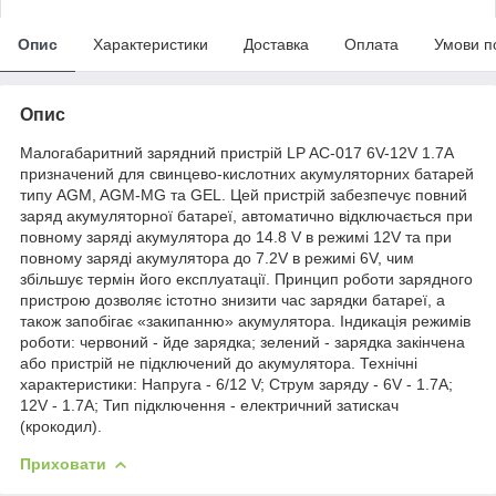
Опис
Характеристики
Доставка
Оплата
Умови п
Опис
Малогабаритний зарядний пристрій LP AC-017 6V-12V 1.7A
призначений для свинцево-кислотних акумуляторних батарей
типу AGM, AGM-MG та GEL. Цей пристрій забезпечує повний
заряд акумуляторної батареї, автоматично відключається при
повному заряді акумулятора до 14.8 V в режимі 12V та при
повному заряді акумулятора до 7.2V в режимі 6V, чим
збільшує термін його експлуатації. Принцип роботи зарядного
пристрою дозволяє істотно знизити час зарядки батареї, а
також запобігає «закипанню» акумулятора. Індикація режимів
роботи: червоний - йде зарядка; зелений - зарядка закінчена
або пристрій не підключений до акумулятора. Технічні
характеристики: Напруга - 6/12 V; Струм заряду - 6V - 1.7А;
12V - 1.7А; Тип підключення - електричний затискач
(крокодил).
Приховати