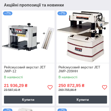
Акційні пропозиції та новинки
–7%
–7%
Рейсмусовий верстат JET
Рейсмусовий верстат JET
JWP-12
JWP-209HH
В наявності
В наявності
21 936,29
250 872,95
₴
₴
23 587,41 ₴
269 755,86 ₴
Купити
Купити
–7%
–7%