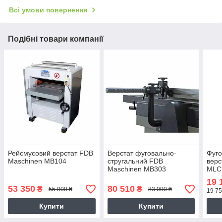
Всі умови повернення
Подібні товари компанії
Рейсмусовий верстат FDB
Верстат фуговально-
Фуго
Maschinen MB104
стругальний FDB
верс
Maschinen MB303
MLC
19 
53 350
80 510
₴
₴
55 000 ₴
83 000 ₴
19 75
Купити
Купити