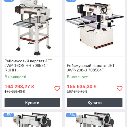
Рейсмусовий верстат JET
JWP-16OS HH 708531T-
Рейсмусовий верстат JET
RUHH
JWP-208-3 708584T
В наявності
В наявності
164 293,27
155 635,30
₴
₴
176 659,43 ₴
167 349,79 ₴
Купити
Купити
–5%
–5%