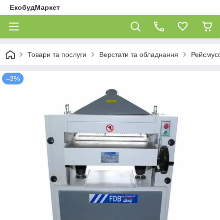
ЕкобудМаркет
Товари та послуги
Верстати та обладнання
Рейсмусо
–3%