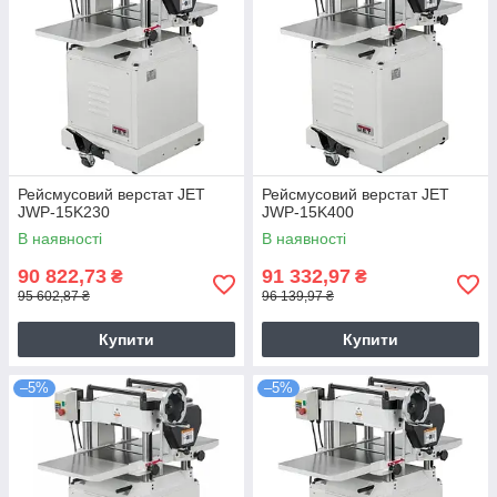
Рейсмусовий верстат JET
Рейсмусовий верстат JET
JWP-15K230
JWP-15K400
В наявності
В наявності
90 822,73
91 332,97
₴
₴
95 602,87 ₴
96 139,97 ₴
Купити
Купити
–5%
–5%