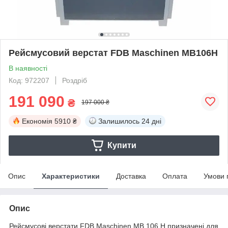
Рейсмусовий верстат FDB Maschinen MB106H
В наявності
Код: 972207
Роздріб
191 090
₴
197 000 ₴
Економія
5910 ₴
Залишилось
24 дні
Купити
Опис
Характеристики
Доставка
Оплата
Умови 
Опис
Рейсмусові верстати FDB Maschinen MB 106 H призначені для