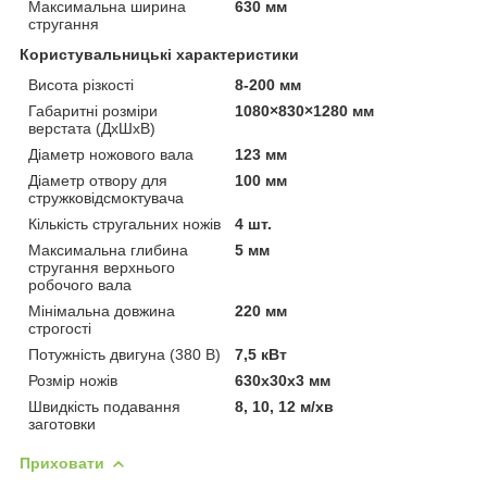
Максимальна ширина
630 мм
стругання
Користувальницькі характеристики
Висота різкості
8-200 мм
Габаритні розміри
1080×830×1280 мм
верстата (ДхШхВ)
Діаметр ножового вала
123 мм
Діаметр отвору для
100 мм
стружковідсмоктувача
Кількість стругальних ножів
4 шт.
Максимальна глибина
5 мм
стругання верхнього
робочого вала
Мінімальна довжина
220 мм
строгості
Потужність двигуна (380 В)
7,5 кВт
Розмір ножів
630х30х3 мм
Швидкість подавання
8, 10, 12 м/хв
заготовки
Приховати