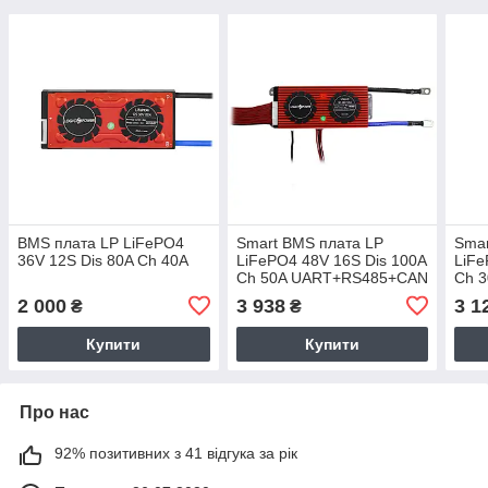
BMS плата LP LiFePO4
Smart BMS плата LP
Smar
36V 12S Dis 80A Ch 40A
LiFePO4 48V 16S Dis 100A
LiFe
Ch 50A UART+RS485+CAN
Ch 
2 000
3 938
3 1
₴
₴
Купити
Купити
Про нас
92% позитивних з 41 відгука за рік