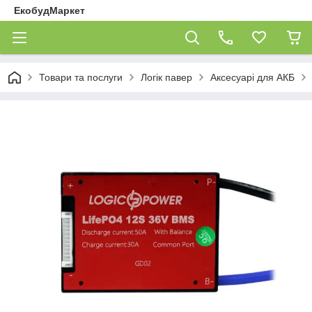
ЕкобудМаркет
Товари та послуги
Логік павер
Аксесуарі для АКБ