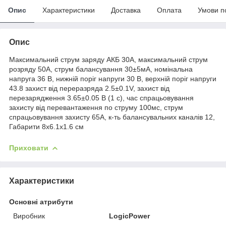
Опис
Характеристики
Доставка
Оплата
Умови п
Опис
Максимальний струм заряду АКБ 30А, максимальний струм
розряду 50А, струм балансування 30±5мА, номінальна
напруга 36 В, нижній поріг напруги 30 В, верхній поріг напруги
43.8 захист від переразряда 2.5±0.1V, захист від
перезарядження 3.65±0.05 В (1 c), час спрацьовування
захисту від перевантаження по струму 100мс, струм
спрацьовування захисту 65А, к-ть балансувальних каналів 12,
Габарити 8х6.1х1.6 см
Приховати
Характеристики
Основні атрибути
Виробник
LogicPower