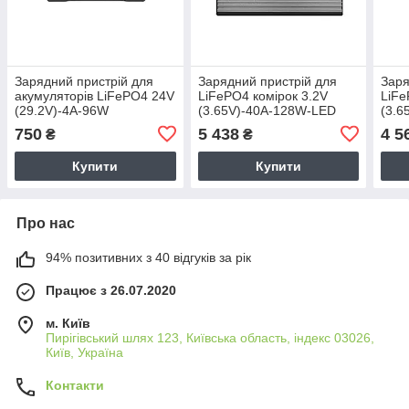
Зарядний пристрій для
Зарядний пристрій для
Заря
акумуляторів LiFePO4 24V
LiFePO4 комірок 3.2V
LiFe
(29.2V)-4A-96W
(3.65V)-40A-128W-LED
(3.6
750
5 438
4 5
₴
₴
Купити
Купити
Про нас
94% позитивних з 40 відгуків за рік
Працює з 26.07.2020
м. Київ
Пирігівський шлях 123, Київська область, індекс 03026,
Київ, Україна
Контакти