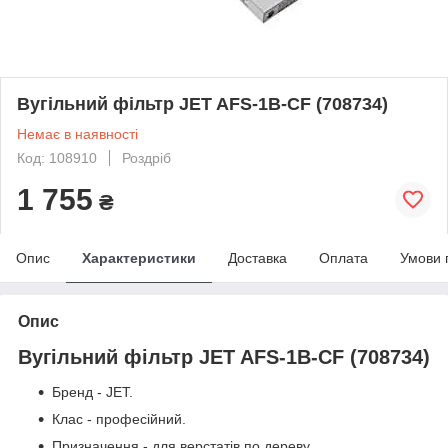
Вугільний фільтр JET AFS-1B-CF (708734)
Немає в наявності
Код: 108910
Роздріб
1 755
₴
Опис
Характеристики
Доставка
Оплата
Умови 
Опис
Вугільний фільтр JET AFS-1B-CF (708734)
Бренд - JET.
Клас - професійний.
Призначення - для верстатів по дереву.