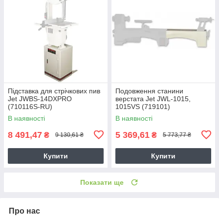
Підставка для стрічкових пив
Подовження станини
Jet JWBS-14DXPRO
верстата Jet JWL-1015,
(710116S-RU)
1015VS (719101)
В наявності
В наявності
8 491,47
5 369,61
₴
₴
9 130,61 ₴
5 773,77 ₴
Купити
Купити
Показати ще
Про нас