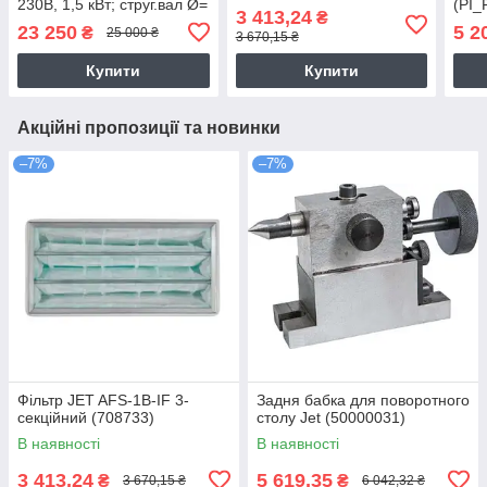
230В, 1,5 кВт; струг.вал Ø=
(PI_
3 413,24
₴
50мм, 2 ножі-
23 250
5 2
₴
25 000 ₴
3 670,15 ₴
261х16,5х1,5
Купити
Купити
Акційні пропозиції та новинки
–7%
–7%
Фільтр JET AFS-1B-IF 3-
Задня бабка для поворотного
секційний (708733)
столу Jet (50000031)
В наявності
В наявності
3 413,24
5 619,35
₴
₴
3 670,15 ₴
6 042,32 ₴