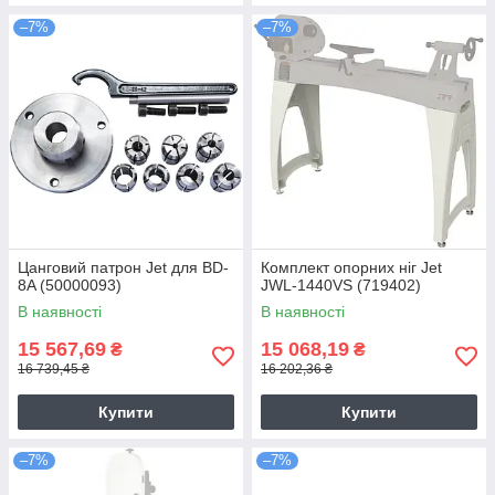
–7%
–7%
Цанговий патрон Jet для ВD-
Комплект опорних ніг Jet
8A (50000093)
JWL-1440VS (719402)
В наявності
В наявності
15 567,69
15 068,19
₴
₴
16 739,45 ₴
16 202,36 ₴
Купити
Купити
–7%
–7%