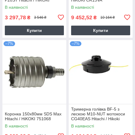
В наявності
В наявності
3 297,78
9 452,52
₴
₴
3 546 ₴
10 164 ₴
Купити
Купити
–7%
–7%
Тримерна голівка BF-5 з
Коронка 150х80мм SDS Max
лескою M10-NUT мотокоси
Hitachi / HiKOKI 751068
CG40EAS Hitachi / Hikoki
6695784
В наявності
В наявності