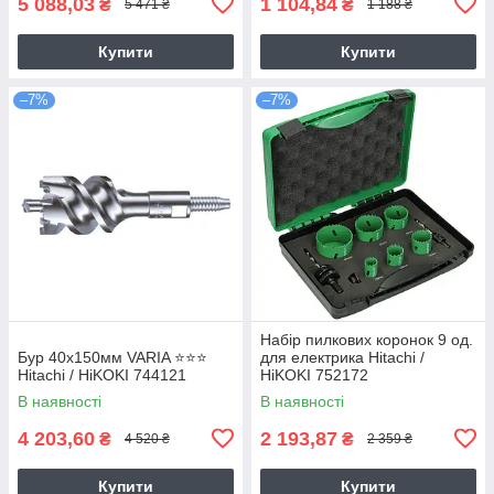
5 088,03
1 104,84
₴
₴
5 471 ₴
1 188 ₴
Купити
Купити
–7%
–7%
Набір пилкових коронок 9 од.
Бур 40х150мм VARIA ⭐️⭐️⭐️
для електрика Hitachi /
Hitachi / HiKOKI 744121
HiKOKI 752172
В наявності
В наявності
4 203,60
2 193,87
₴
₴
4 520 ₴
2 359 ₴
Купити
Купити