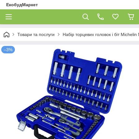
ЕкобудМаркет
Товари та послуги
Набір торцевих головок і біт Micheli
–3%