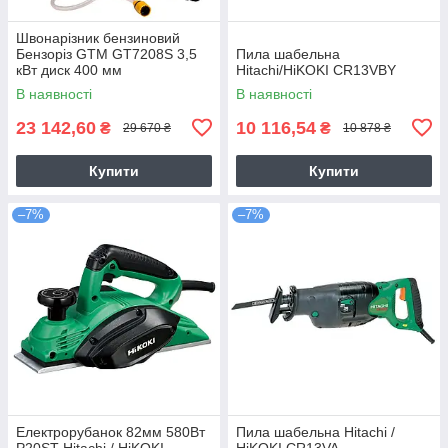
Швонарізник бензиновий
Бензоріз GTM GT7208S 3,5
Пила шабельна
кВт диск 400 мм
Hitachi/HiKOKI CR13VBY
В наявності
В наявності
23 142,60
10 116,54
₴
₴
29 670 ₴
10 878 ₴
Купити
Купити
–7%
–7%
Електрорубанок 82мм 580Вт
Пила шабельна Hitachi /
P20ST Hitachi / HiKOKI
HiKOKI CR13VA