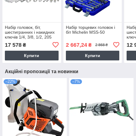
Набір головок, біт,
Набір торцевих головок і
Набі
шестигранних і накидних
біт Michelin MSS-50
шест
ключів 1/4, 3/8, 1/2, 205
ключ
предметів DeWALT
пре
17 578
2 667,24
12 
₴
₴
2 868 ₴
DWMT81534-1
DWM
Купити
Купити
Акційні пропозиції та новинки
–22%
–7%