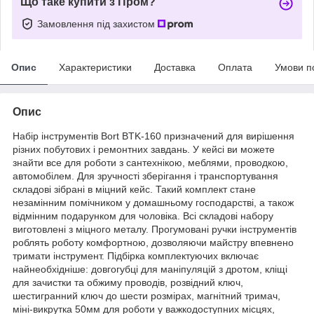
Що таке купити з Пром?
Замовлення під захистом
Опис
Характеристики
Доставка
Оплата
Умови п
Опис
Набір інструментів Bort BTK-160 призначений для вирішення
різних побутових і ремонтних завдань. У кейсі ви можете
знайти все для роботи з сантехнікою, меблями, проводкою,
автомобілем. Для зручності зберігання і транспортування
складові зібрані в міцний кейс. Такий комплект стане
незамінним помічником у домашньому господарстві, а також
відмінним подарунком для чоловіка. Всі складові набору
виготовлені з міцного металу. Прогумовані ручки інструментів
роблять роботу комфортною, дозволяючи майстру впевнено
тримати інструмент. Підбірка комплектуючих включає
найнеобхідніше: довгогубці для маніпуляцій з дротом, кліщі
для зачистки та обжиму проводів, розвідний ключ,
шестигранний ключ до шести розмірах, магнітний тримач,
міні-викрутка 50мм для роботи у важкодоступних місцях,