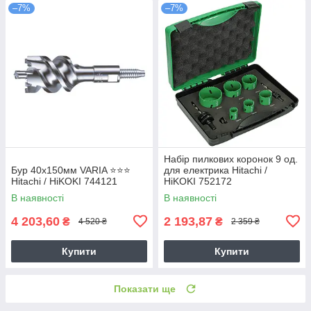
–7%
–7%
Набір пилкових коронок 9 од.
Бур 40х150мм VARIA ⭐️⭐️⭐️
для електрика Hitachi /
Hitachi / HiKOKI 744121
HiKOKI 752172
В наявності
В наявності
4 203,60
2 193,87
₴
₴
4 520 ₴
2 359 ₴
Купити
Купити
Показати ще