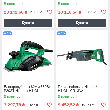
В наявності
В наявності
23 142,60
10 116,54
₴
₴
29 670 ₴
10 878 ₴
Купити
Купити
–7%
–7%
Електрорубанок 82мм 580Вт
Пила шабельна Hitachi /
P20ST Hitachi / HiKOKI
HiKOKI CR13VA
В наявності
В наявності
3 297,78
9 452,52
₴
₴
3 546 ₴
10 164 ₴