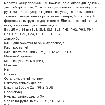
молоток, канцелярський ніж, ножівка, органайзер для дрібних
деталей кріплення, 2 викрутки з двокомпонентними міцними
ручками, плоскогубці, 2 годинні викрутки для точних робіт з
технікою, вимірювальна рулетка на 3 метри, біти 25мм у 16
форматах з викруткою-держателем. Біти виготовлені з хром-
ванадієвої сталі підвищеної міцності.
Біта 25 мм 16шт (SL3, SL4, SL5, SL6, PH1, PH2, PH3, PH4,
PZ1, PZ2, PZ3, PZ4, H2, H3, H4, H5)
Довгогубці
Кліщі для зачистки та обжиму проводів
Ключ розвідний
Ключ шестигранний 6 шт (3; 4; 5; 6; 8, PH1)
Магнітний тримач
Міні-викрутка 50 мм (PH1)
Молоток
Ніж
Ножівка
Органайзер з кріпленням
Викрутка-тримач для біт
Викрутка 100мм 2шт (PH2, SL6)
Плоскогубці
Рулетка вимірювальна 3м
Сервіс викрутка 40 мм 2 шт (PH1, SL3)