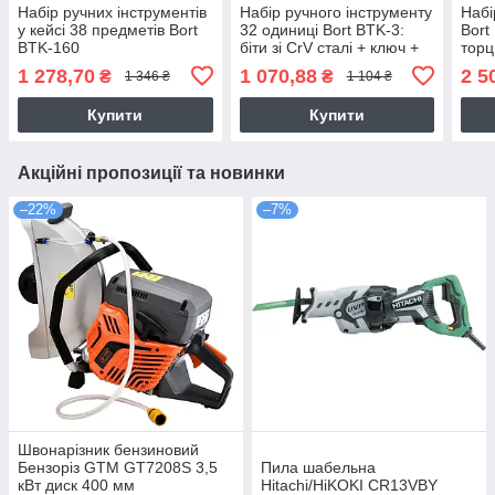
Набір ручних інструментів
Набір ручного інструменту
Набі
у кейсі 38 предметів Bort
32 одиниці Bort BTK-3:
Bort
BTK-160
біти зі CrV сталі + ключ +
торц
кейс
1/4" 
1 278,70
1 070,88
2 5
₴
₴
1 346 ₴
1 104 ₴
Купити
Купити
Акційні пропозиції та новинки
–22%
–7%
Швонарізник бензиновий
Бензоріз GTM GT7208S 3,5
Пила шабельна
кВт диск 400 мм
Hitachi/HiKOKI CR13VBY