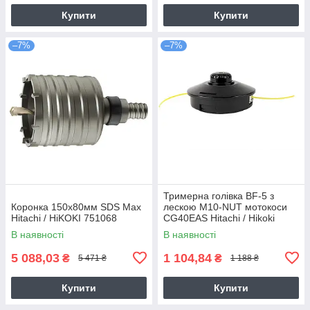
Купити
Купити
–7%
–7%
Тримерна голівка BF-5 з
Коронка 150х80мм SDS Max
лескою M10-NUT мотокоси
Hitachi / HiKOKI 751068
CG40EAS Hitachi / Hikoki
6695784
В наявності
В наявності
5 088,03
1 104,84
₴
₴
5 471 ₴
1 188 ₴
Купити
Купити