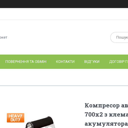
ркет
ПОВЕРНЕННЯ ТА ОБМІН
КОНТАКТИ
ВІДГУКИ
ДОГОВІР П
Компресор ав
700х2 з клем
акумулятора