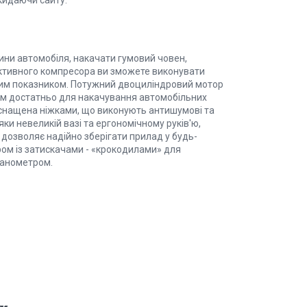
кидаючи сайту.
ини автомобіля, накачати гумовий човен,
ктивного компресора ви зможете виконувати
зним показником. Потужний двоциліндровий мотор
лком достатньо для накачування автомобільних
оснащена ніжками, що виконують антишумові та
ки невеликій вазі та ергономічному руків'ю,
дозволяє надійно зберігати прилад у будь-
ром із затискачами - «крокодилами» для
манометром.