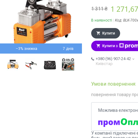
1 271,67
1 311 ₴
В наявності
Код:
BLK-700
Купити
Купити з
–3%
7 днів
+380 (96) 907-24-42
Київстар
повернення товару пр
У компанії підключені 