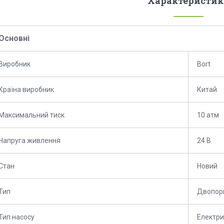
Характеристик
Основні
Виробник
Bort
Країна виробник
Китай
Максимальний тиск
10 атм
Напруга живлення
24 В
Стан
Новий
Тип
Двопор
Тип насосу
Електри