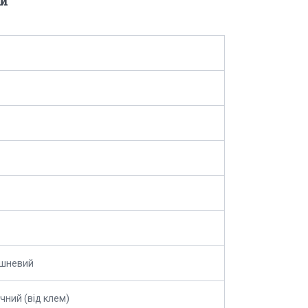
и
шневий
чний (від клем)