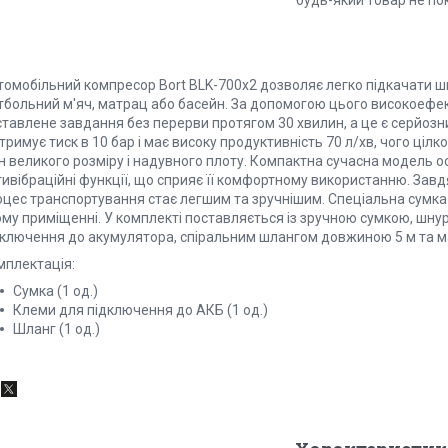
будь-який товар не по
томобільний компресор Bort BLK-700х2 дозволяє легко підкачати ш
тбольний м'яч, матрац або басейн. За допомогою цього високоефе
ставлене завдання без перерви протягом 30 хвилин, а це є серйо
тримує тиск в 10 бар і має високу продуктивність 70 л/хв, чого ці
н великого розміру і надувного плоту. Компактна сучасна модель 
ивібраційні функції, що сприяє її комфортному використанню. Завдя
оцес транспортування стає легшим та зручнішим. Спеціальна сумка 
ому приміщенні. У комплекті поставляється із зручною сумкою, шну
дключення до акумулятора, спіральним шлангом довжиною 5 м та 
мплектація:
Сумка (1 од.)
Клеми для підключення до АКБ (1 од.)
Шланг (1 од.)