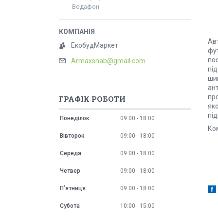
Водафон
Ав
ЕкобудМаркет
фу
по
Armaxsnab@gmail.com
під
ши
ант
пр
ГРАФІК РОБОТИ
як
пі
Понеділок
09:00
18:00
Ко
Вівторок
09:00
18:00
Середа
09:00
18:00
Четвер
09:00
18:00
Пʼятниця
09:00
18:00
Субота
10:00
15:00