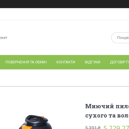
ркет
ПОВЕРНЕННЯ ТА ОБМІН
КОНТАКТИ
ВІДГУКИ
ДОГОВІР П
Миючий пилос
сухого та во
5 229,27
5 391 ₴