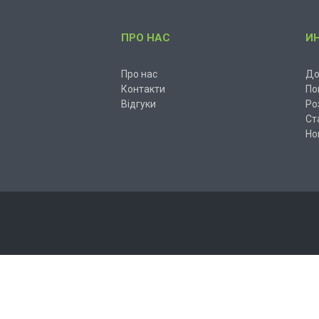
ПРО НАС
И
Про нас
До
Контакти
По
Відгуки
Ро
Ст
Но