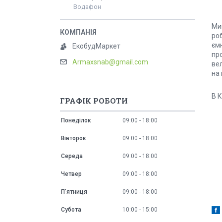
Водафон
Ми
ро
єм
ЕкобудМаркет
пр
Armaxsnab@gmail.com
ве
на 
В 
ГРАФІК РОБОТИ
Понеділок
09:00
18:00
Вівторок
09:00
18:00
Середа
09:00
18:00
Четвер
09:00
18:00
Пʼятниця
09:00
18:00
Субота
10:00
15:00