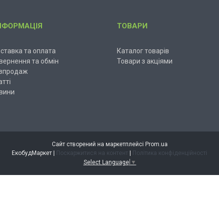
НФОРМАЦІЯ
ТОВАРИ
ставка та оплата
Каталог товарів
вернення та обмін
Товари з акціями
зпродаж
атті
вини
Сайт створений на маркетплейсі
Prom.ua
ЕкобудМаркет |
Поскаржитися на контент
|
Політика конфіденційності
Select Language
▼