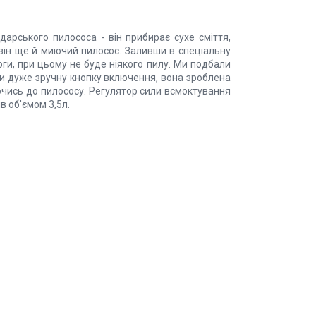
арського пилососа - він прибирає сухе сміття,
він ще й миючий пилосос. Заливши в спеціальну
ги, при цьому не буде ніякого пилу. Ми подбали
и дуже зручну кнопку включення, вона зроблена
ючись до пилососу. Регулятор сили всмоктування
в об'ємом 3,5л.