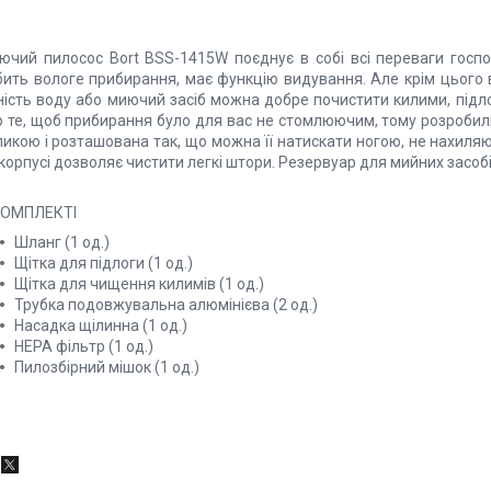
ючий пилосос Bort BSS-1415W поєднує в собі всі переваги господ
бить вологе прибирання, має функцію видування. Але крім цього 
ність воду або миючий засіб можна добре почистити килими, підло
о те, щоб прибирання було для вас не стомлюючим, тому розробил
ликою і розташована так, що можна її натискати ногою, не нахиля
корпусі дозволяє чистити легкі штори. Резервуар для мийних засобі
КОМПЛЕКТІ
Шланг (1 од.)
Щітка для підлоги (1 од.)
Щітка для чищення килимів (1 од.)
Трубка подовжувальна алюмінієва (2 од.)
Насадка щілинна (1 од.)
HEPA фільтр (1 од.)
Пилозбірний мішок (1 од.)