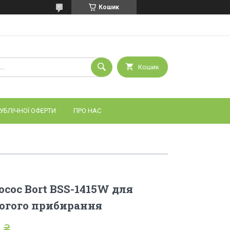
Кошик
Кошик
УБЛІЧНОЇ ОФЕРТИ
ПРО НАС
ос Bort BSS-1415W для
логого прибирання
 ₴