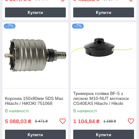
Купити
Купити
–7%
–7%
Тримерна голівка BF-5 з
Коронка 150х80мм SDS Max
лескою M10-NUT мотокоси
Hitachi / HiKOKI 751068
CG40EAS Hitachi / Hikoki
6695784
В наявності
В наявності
5 088,03
1 104,84
₴
₴
5 471 ₴
1 188 ₴
Купити
Купити