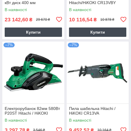
кВт диск 400 мм
Hitachi/HiKOKI CR13VBY
В наявності
В наявності
23 142,60
10 116,54
₴
₴
29 670 ₴
10 878 ₴
Купити
Купити
–7%
–7%
Електрорубанок 82мм 580Вт
Пила шабельна Hitachi /
P20ST Hitachi / HiKOKI
HiKOKI CR13VA
В наявності
В наявності
3 297,78
9 452,52
₴
₴
3 546 ₴
10 164 ₴