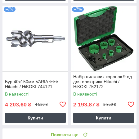
–7%
–7%
Набір пилкових коронок 9 од.
Бур 40х150мм VARIA ⭐️⭐️⭐️
для електрика Hitachi /
Hitachi / HiKOKI 744121
HiKOKI 752172
В наявності
В наявності
4 203,60
2 193,87
₴
₴
4 520 ₴
2 359 ₴
Купити
Купити
Показати ще