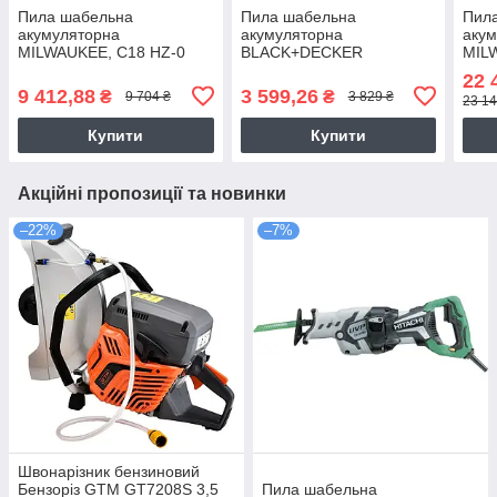
Пила шабельна
Пила шабельна
Пил
акумуляторна
акумуляторна
акум
MILWAUKEE, C18 HZ-0
BLACK+DECKER
MIL
(какркас, полотно,
BDCR18N
(зар
22 
картонне пакування)
18 С
9 412,88
3 599,26
₴
₴
9 704 ₴
3 829 ₴
23 14
В4 4
Купити
Купити
Акційні пропозиції та новинки
–22%
–7%
Швонарізник бензиновий
Бензоріз GTM GT7208S 3,5
Пила шабельна