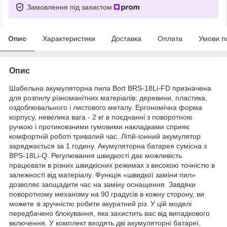
Замовлення під захистом
Опис
Характеристики
Доставка
Оплата
Умови п
Опис
Шабельна акумуляторна пила Bort BRS-18Li-FD призначена
для розпилу різноманітних матеріалів: деревини, пластика,
оздоблювального і листового металу. Ергономічна форма
корпусу, невелика вага - 2 кг в поєднанні з поворотною
ручкою і протиковзними гумовими накладками сприяє
комфортній роботі тривалий час. Літій-іонний акумулятор
заряджається за 1 годину. Акумуляторна батарея сумісна з
BPS-18Li-Q. Регулювання швидкості дає можливість
працювати в різних швидкісних режимах з високою точністю в
залежності від матеріалу. Функція «швидкої заміни пил»
дозволяє заощадити час на заміну оснащення. Завдяки
поворотному механізму на 90 градусів в кожну сторону, ви
можете зі зручністю робити акуратний різ. У цій моделі
передбачено блокування, яка захистить вас від випадкового
включення. У комплект входять дві акумуляторні батареї,