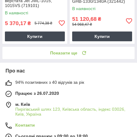
верстата Jet JWL-1015,
GHB-1330/1340A (321442)
1015VS (719101)
В наявності
В наявності
51 120,68
₴
5 370,17
₴
5 774,38 ₴
54 968,47 ₴
Купити
Купити
Показати ще
Про нас
94% позитивних з 40 відгуків за рік
Працює з 26.07.2020
м. Київ
Пирігівський шлях 123, Київська область, індекс 03026,
Київ, Україна
Контакти
Сьогодні працює з 09:00 до 18:00