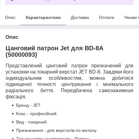
Опис
Характеристики
Доставка
Оплата
Умови 
Опис
Цанговий патрон Jet для ВD-8A
(50000093)
Представлений цанговий патрон призначений для
установки на токарний верстат JET BD-8. Завдяки його
індивідуальним особливостям, можна добитися
підвищеної точності центрування і мінімального
радіального биття. Передбачена самозажимная
фіксація.
Бренд - JET.
Клас - професійний.
Вид - токарний.
Призначення - для верстатів по металу.
Тип оснастки і інструменту - Патрон.