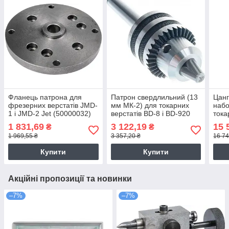
Фланець патрона для
Патрон свердлильний (13
Цанг
фрезерних верстатів JMD-
мм МК-2) для токарних
набо
1 і JMD-2 Jet (50000032)
верстатів BD-8 і BD-920
тока
Jet (50000097)
BD-7
1 831,69
3 122,19
15 
₴
₴
1 969,55 ₴
3 357,20 ₴
16 74
Купити
Купити
Акційні пропозиції та новинки
–7%
–7%