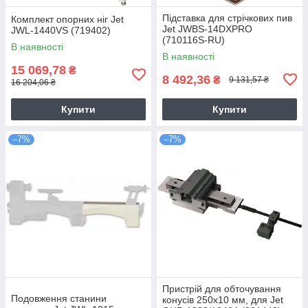
Підставка для стрічкових пив
Комплект опорних ніг Jet
Jet JWBS-14DXPRO
JWL-1440VS (719402)
(710116S-RU)
В наявності
В наявності
15 069,78
₴
8 492,36
₴
9 131,57 ₴
16 204,06 ₴
Купити
Купити
–7%
–7%
Пристрій для обточування
Подовження станини
конусів 250х10 мм, для Jet