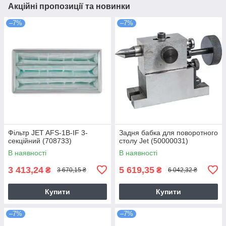
Акційні пропозиції та новинки
–7%
–7%
Фільтр JET AFS-1B-IF 3-
Задня бабка для поворотного
секційний (708733)
столу Jet (50000031)
В наявності
В наявності
3 413,24
5 619,35
₴
₴
3 670,15 ₴
6 042,32 ₴
Купити
Купити
–7%
–7%