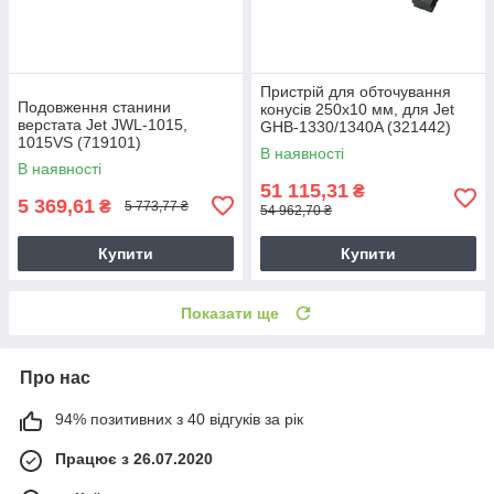
Пристрій для обточування
Подовження станини
конусів 250х10 мм, для Jet
верстата Jet JWL-1015,
GHB-1330/1340A (321442)
1015VS (719101)
В наявності
В наявності
51 115,31
₴
5 369,61
₴
5 773,77 ₴
54 962,70 ₴
Купити
Купити
Показати ще
Про нас
94% позитивних з 40 відгуків за рік
Працює з 26.07.2020