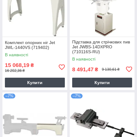
Підставка для стрічкових пив
Комплект опорних ніг Jet
Jet JWBS-14DXPRO
JWL-1440VS (719402)
(710116S-RU)
В наявності
В наявності
15 068,19
₴
8 491,47
₴
9 130,61 ₴
16 202,36 ₴
Купити
Купити
–7%
–7%