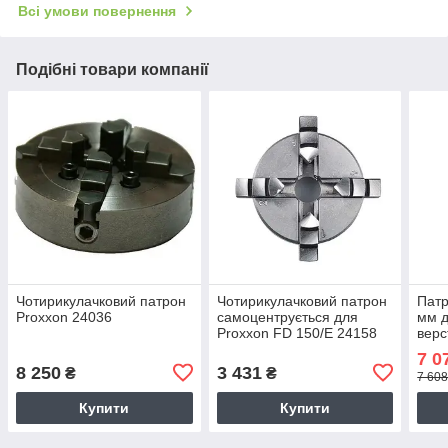
Всі умови повернення
Подібні товари компанії
Чотирикулачковий патрон
Чотирикулачковий патрон
Патр
Proxxon 24036
самоцентрується для
мм 
Proxxon FD 150/E 24158
верс
Jet 
7 0
8 250
3 431
₴
₴
7 608
Купити
Купити