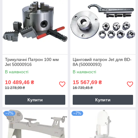
Трикулачні Патрон 100 мм
Цанговий патрон Jet для ВD-
Jet 50000916
8A (50000093)
В наявності
В наявності
10 489,46
15 567,69
₴
₴
11 278,99 ₴
16 739,45 ₴
Купити
Купити
–7%
–7%