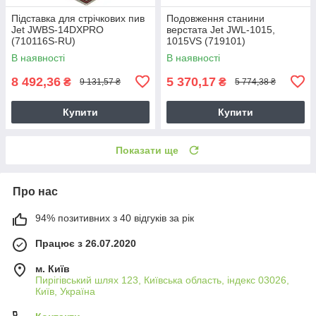
Підставка для стрічкових пив
Подовження станини
Jet JWBS-14DXPRO
верстата Jet JWL-1015,
(710116S-RU)
1015VS (719101)
В наявності
В наявності
8 492,36
5 370,17
₴
₴
9 131,57 ₴
5 774,38 ₴
Купити
Купити
Показати ще
Про нас
94% позитивних з 40 відгуків за рік
Працює з 26.07.2020
м. Київ
Пирігівський шлях 123, Київська область, індекс 03026,
Київ, Україна