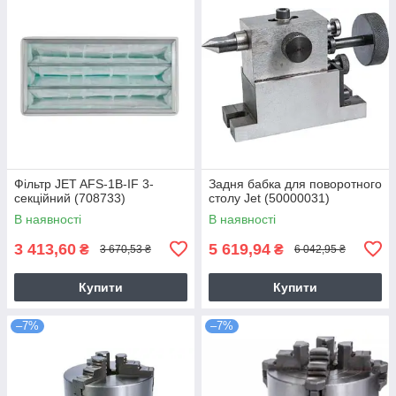
Фільтр JET AFS-1B-IF 3-
Задня бабка для поворотного
секційний (708733)
столу Jet (50000031)
В наявності
В наявності
3 413,60
5 619,94
₴
₴
3 670,53 ₴
6 042,95 ₴
Купити
Купити
–7%
–7%