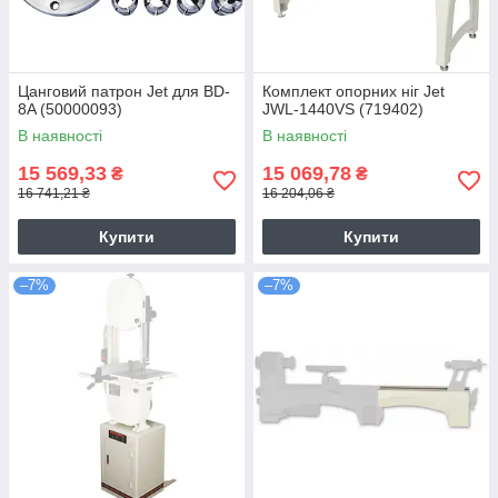
Цанговий патрон Jet для ВD-
Комплект опорних ніг Jet
8A (50000093)
JWL-1440VS (719402)
В наявності
В наявності
15 569,33
15 069,78
₴
₴
16 741,21 ₴
16 204,06 ₴
Купити
Купити
–7%
–7%