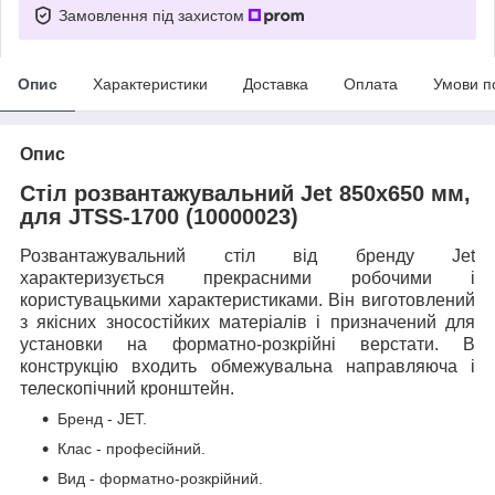
Замовлення під захистом
Опис
Характеристики
Доставка
Оплата
Умови п
Опис
Стіл розвантажувальний Jet 850х650 мм,
для JTSS-1700 (10000023)
Розвантажувальний стіл від бренду Jet
характеризується прекрасними робочими і
користувацькими характеристиками. Він виготовлений
з якісних зносостійких матеріалів і призначений для
установки на форматно-розкрійні верстати. В
конструкцію входить обмежувальна направляюча і
телескопічний кронштейн.
Бренд - JET.
Клас - професійний.
Вид - форматно-розкрійний.