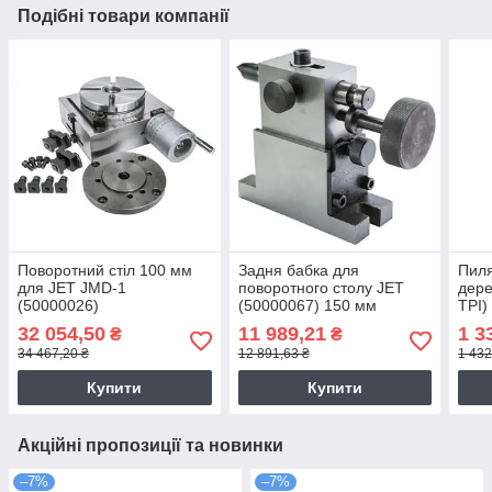
Подібні товари компанії
Поворотний стіл 100 мм
Задня бабка для
Пиля
для JET JMD-1
поворотного столу JET
дере
(50000026)
(50000067) 150 мм
TPI)
верс
32 054,50
11 989,21
1 3
₴
₴
Н-6-
34 467,20 ₴
12 891,63 ₴
1 432
Купити
Купити
Акційні пропозиції та новинки
–7%
–7%