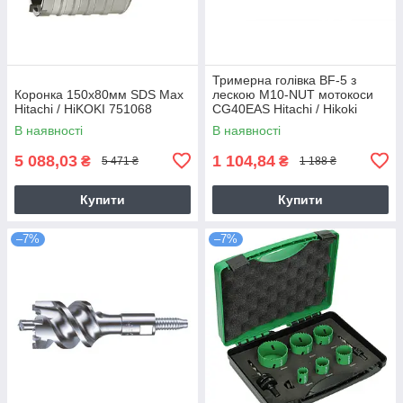
Тримерна голівка BF-5 з
Коронка 150х80мм SDS Max
лескою M10-NUT мотокоси
Hitachi / HiKOKI 751068
CG40EAS Hitachi / Hikoki
6695784
В наявності
В наявності
5 088,03
1 104,84
₴
₴
5 471 ₴
1 188 ₴
Купити
Купити
–7%
–7%