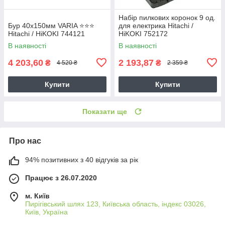
Набір пилкових коронок 9 од.
Бур 40х150мм VARIA ⭐️⭐️⭐️
для електрика Hitachi /
Hitachi / HiKOKI 744121
HiKOKI 752172
В наявності
В наявності
4 203,60
2 193,87
₴
₴
4 520 ₴
2 359 ₴
Купити
Купити
Показати ще
Про нас
94% позитивних з 40 відгуків за рік
Працює з 26.07.2020
м. Київ
Пирігівський шлях 123, Київська область, індекс 03026,
Київ, Україна