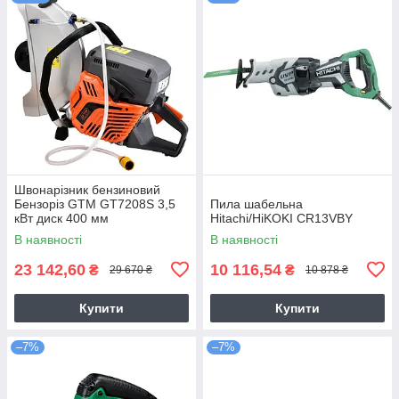
Швонарізник бензиновий
Бензоріз GTM GT7208S 3,5
Пила шабельна
кВт диск 400 мм
Hitachi/HiKOKI CR13VBY
В наявності
В наявності
23 142,60
10 116,54
₴
₴
29 670 ₴
10 878 ₴
Купити
Купити
–7%
–7%