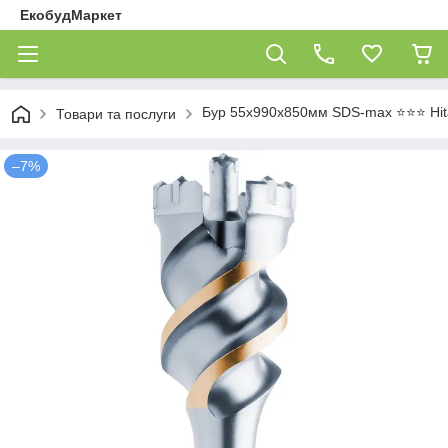
ЕкобудМаркет
Бур 55х990х850мм SDS-max ⭐️⭐️⭐️ Hit
Товари та послуги
–7%