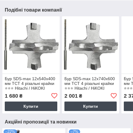
Подібні товари компанії
Бур SDS-max 12х540х400
Бур SDS-max 12х740х600
Бур
мм TCT 4 різальні крайки
мм TCT 4 різальні крайки
мм T
⭐️⭐️⭐️ Hitachi / HiKOKI
⭐️⭐️⭐️ Hitachi / HiKOKI
⭐️⭐️⭐
754364
754365
754
1 680
2 001
2 3
₴
₴
Купити
Купити
Акційні пропозиції та новинки
–22%
–7%