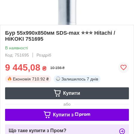
Бур 55х990х850мм SDS-max ⭐️⭐️⭐️ Hitachi /
HiKOKI 751695
В наявності
Код: 751695
Роздріб
9 445,08
₴
10 156 ₴
Економія
710.92 ₴
Залишилось
7 днів
Купити
або
Купити з
Що таке купити з Пром?