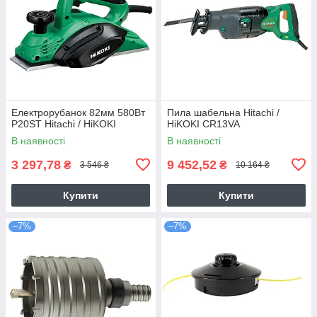
Електрорубанок 82мм 580Вт
Пила шабельна Hitachi /
P20ST Hitachi / HiKOKI
HiKOKI CR13VA
В наявності
В наявності
3 297,78
9 452,52
₴
₴
3 546 ₴
10 164 ₴
Купити
Купити
–7%
–7%