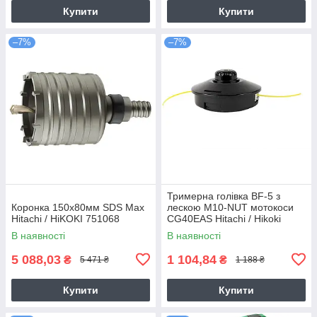
Купити
Купити
–7%
–7%
Тримерна голівка BF-5 з
Коронка 150х80мм SDS Max
лескою M10-NUT мотокоси
Hitachi / HiKOKI 751068
CG40EAS Hitachi / Hikoki
6695784
В наявності
В наявності
5 088,03
1 104,84
₴
₴
5 471 ₴
1 188 ₴
Купити
Купити