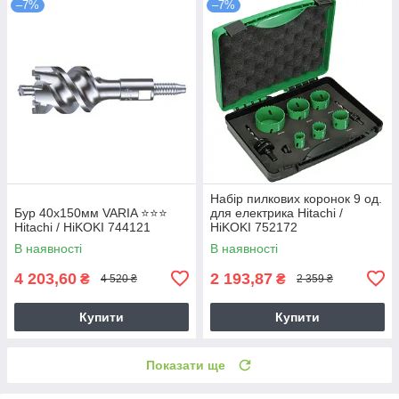
–7%
–7%
Набір пилкових коронок 9 од.
Бур 40х150мм VARIA ⭐️⭐️⭐️
для електрика Hitachi /
Hitachi / HiKOKI 744121
HiKOKI 752172
В наявності
В наявності
4 203,60
2 193,87
₴
₴
4 520 ₴
2 359 ₴
Купити
Купити
Показати ще