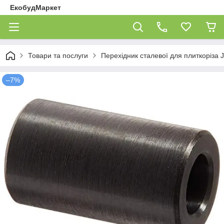
ЕкобудМаркет
Товари та послуги
Перехідник сталевої для плиткоріза J
–7%