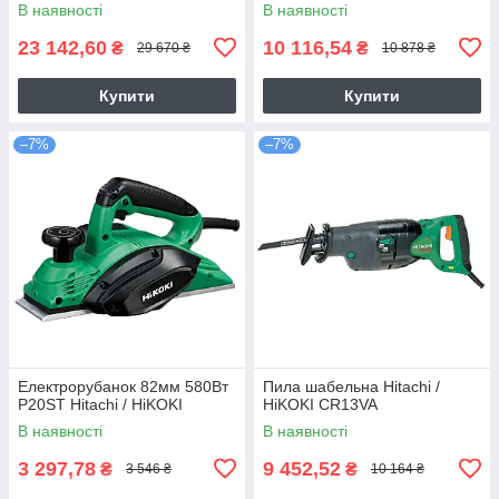
В наявності
В наявності
23 142,60
10 116,54
₴
₴
29 670 ₴
10 878 ₴
Купити
Купити
–7%
–7%
Електрорубанок 82мм 580Вт
Пила шабельна Hitachi /
P20ST Hitachi / HiKOKI
HiKOKI CR13VA
В наявності
В наявності
3 297,78
9 452,52
₴
₴
3 546 ₴
10 164 ₴