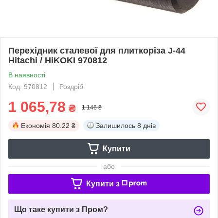
Перехідник сталевої для плиткоріза J-44
Hitachi / HiKOKI 970812
В наявності
Код: 970812
Роздріб
1 065,78
₴
1 146 ₴
Економія
80.22 ₴
Залишилось
8 днів
Купити
або
Купити з
Що таке купити з Пром?