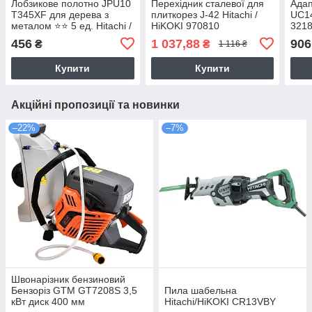
Лобзикове полотно JPU10
Перехідник сталевої для
Адап
T345XF для дерева з
плиткорез J-42 Hitachi /
UC14
металом ⭐️⭐️ 5 ед. Hitachi /
HiKOKI 970810
321
HiKOKI 750031
456
1 037,88
906
₴
₴
1 116 ₴
Купити
Купити
Акційні пропозиції та новинки
–22%
–7%
Швонарізник бензиновий
Бензоріз GTM GT7208S 3,5
Пила шабельна
кВт диск 400 мм
Hitachi/HiKOKI CR13VBY