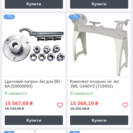
Купити
Купити
–7%
–7%
Цанговий патрон Jet для ВD-
Комплект опорних ніг Jet
8A (50000093)
JWL-1440VS (719402)
В наявності
В наявності
15 567,69
15 068,19
₴
₴
16 739,45 ₴
16 202,36 ₴
Купити
Купити