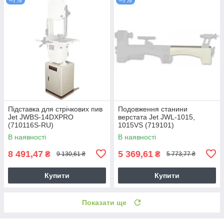
–7%
–7%
Підставка для стрічкових пив
Подовження станини
Jet JWBS-14DXPRO
верстата Jet JWL-1015,
(710116S-RU)
1015VS (719101)
В наявності
В наявності
8 491,47
5 369,61
₴
₴
9 130,61 ₴
5 773,77 ₴
Купити
Купити
Показати ще