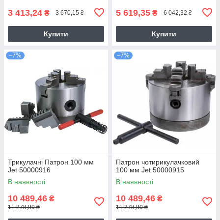
3 413,24
5 619,35
₴
₴
3 670,15 ₴
6 042,32 ₴
Купити
Купити
–7%
–7%
Трикулачні Патрон 100 мм
Патрон чотирикулачковий
Jet 50000916
100 мм Jet 50000915
В наявності
В наявності
10 489,46
10 489,46
₴
₴
11 278,99 ₴
11 278,99 ₴