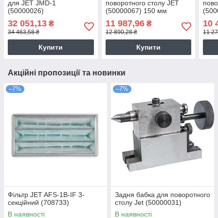
для JET JMD-1
поворотного столу JET
пово
(50000026)
(50000067) 150 мм
(500
32 051,13
11 987,96
10 
₴
₴
34 463,58 ₴
12 890,28 ₴
11 27
Купити
Купити
Акційні пропозиції та новинки
–7%
–7%
Фільтр JET AFS-1B-IF 3-
Задня бабка для поворотного
секційний (708733)
столу Jet (50000031)
В наявності
В наявності