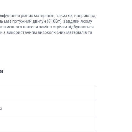
фування різних матеріалів, таких як, наприклад,
ль має потужний двигун (810Вт), завдяки якому
 затискного важеля заміна стрічки відбувається
ий з використанням високоякісних матеріалів та
и
i