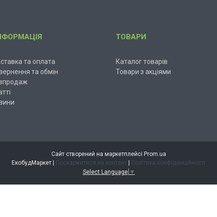
НФОРМАЦІЯ
ТОВАРИ
ставка та оплата
Каталог товарів
вернення та обмін
Товари з акціями
зпродаж
атті
вини
Сайт створений на маркетплейсі
Prom.ua
ЕкобудМаркет |
Поскаржитися на контент
|
Політика конфіденційності
Select Language
▼