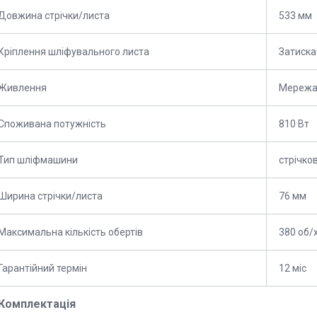
Довжина стрічки/листа
533 мм
Кріплення шліфувального листа
Затиска
Живлення
Мережа
Споживана потужність
810 Вт
Тип шліфмашини
стрічко
Ширина стрічки/листа
76 мм
Максимальна кількість обертів
380 об/
Гарантійний термін
12 міс
Комплектація