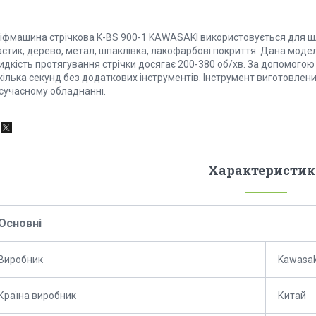
іфмашина стрічкова K-BS 900-1 KAWASAKI використовується для шлі
астик, дерево, метал, шпаклівка, лакофарбові покриття. Дана моде
идкість протягування стрічки досягає 200-380 об/хв. За допомогою
кілька секунд без додаткових інструментів. Інструмент виготовлен
 сучасному обладнанні.
Характеристик
Основні
Виробник
Kawasak
Країна виробник
Китай