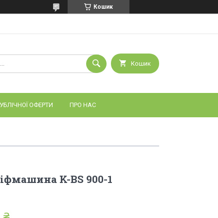
Кошик
Кошик
УБЛІЧНОЇ ОФЕРТИ
ПРО НАС
іфмашина K-BS 900-1
 ₴