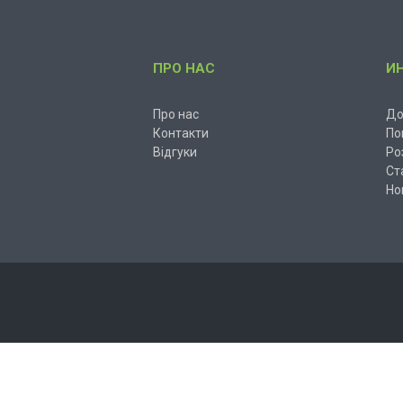
ПРО НАС
И
Про нас
До
Контакти
По
Відгуки
Ро
Ст
Но