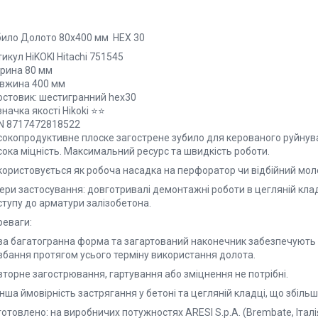
било Долото 80х400 мм НЕХ 30
икул HiKOKI Hitachi 751545
рина 80 мм
вжина 400 мм
остовик: шестигранний hex30
начка якості Hikoki ⭐️⭐️
N 8717472818522
сокопродуктивне плоске загострене зубило для керованого руйнува
сока міцність. Максимальний ресурс та швидкість роботи.
користовується як робоча насадка на перфоратор чи відбійний моло
ри застосування: довготривалі демонтажні роботи в цегляній кладці
ступу до арматури залізобетона.
реваги:
ва багатогранна форма та загартований наконечник забезпечують 
вбання протягом усього терміну використання долота.
торне загострювання, гартування або зміцнення не потрібні.
ша ймовірність застрягання у бетоні та цегляній кладці, що збіль
отовлено: на виробничих потужностях ARESI S.p.A. (Brembate, Італ