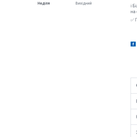
Неділя
Вихідний
ℹ️ 
на
✅ П