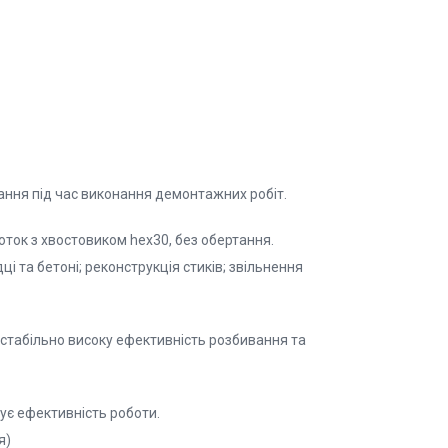
ння під час виконання демонтажних робіт.
ток з хвостовиком hex30, без обертання.
 та бетоні; реконструкція стиків; звільнення
стабільно високу ефективність розбивання та
шує ефективність роботи.
ія)