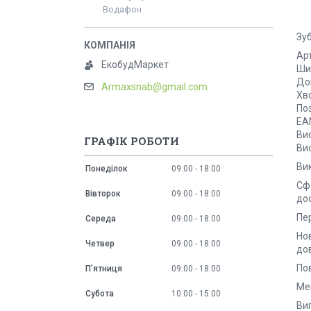
Водафон
Зу
Арт
ЕкобудМаркет
Ши
До
Armaxsnab@gmail.com
Хв
Поз
EA
Ви
ГРАФІК РОБОТИ
Ви
Ви
Понеділок
09:00
18:00
Сфе
Вівторок
09:00
18:00
до
Пе
Середа
09:00
18:00
Но
Четвер
09:00
18:00
до
Пов
Пʼятниця
09:00
18:00
Мен
Субота
10:00
15:00
Виг