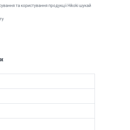
ування та користування продукції Hikoki шукай
ту
и