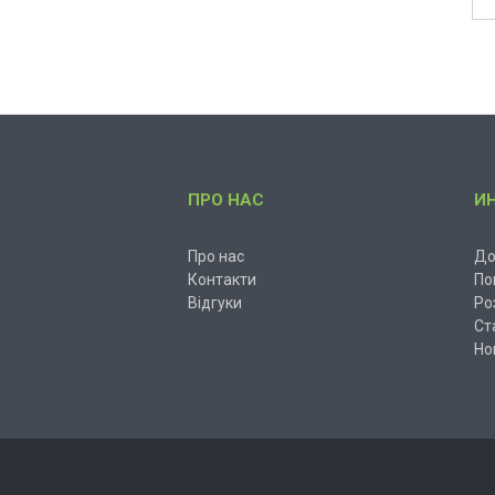
ПРО НАС
И
Про нас
До
Контакти
По
Відгуки
Ро
Ст
Но