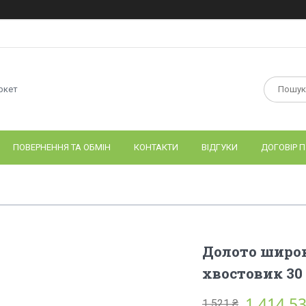
ркет
ПОВЕРНЕННЯ ТА ОБМІН
КОНТАКТИ
ВІДГУКИ
ДОГОВІР П
Долото широ
хвостовик 30
1 414,53
1 521 ₴