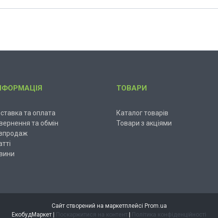
НФОРМАЦІЯ
ТОВАРИ
ставка та оплата
Каталог товарів
вернення та обмін
Товари з акціями
зпродаж
атті
вини
Сайт створений на маркетплейсі
Prom.ua
ЕкобудМаркет |
Поскаржитися на контент
|
Політика конфіденційності