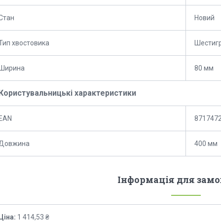
Стан
Новий
Тип хвостовика
Шестиг
Ширина
80 мм
Користувальницькі характеристики
EAN
871747
Довжина
400 мм
Інформація для зам
Ціна:
1 414,53 ₴