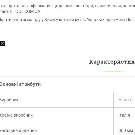
Більш детальна інформація щодо номенклатури, призначення, застос
 сайті ETOOL.COM.UA.
остачання зі складу у Києві у кожний куток України через Нову Пош
Характеристик
Основні атрибути
Виробник
Hitachi
Країна виробник
Італія
Загальна довжина
400 мм