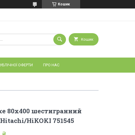
Кошик
Кошик
УБЛІЧНОЇ ОФЕРТИ
ПРО НАС
ке 80х400 шестигранний
 Hitachi/HiKOKI 751545
 ₴